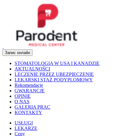
Запис онлайн
STOMATOLOGIA W USA I KANADZIE
AKTUALNOŚCI
LECZENIE PRZEZ UBEZPIECZENIE
LEKARSKI STAŻ PODYPLOMOWY
Rekomendacje
GWARANCJE
OPINIE
O NAS
GALERIA PRAC
KONTAKTY
USŁUGI
LEKARZE
Ceny