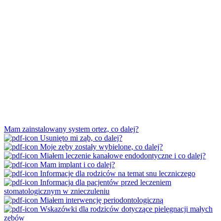
Mam zainstalowany system ortez, co dalej?
Usunięto mi ząb, co dalej?
Moje zęby zostały wybielone, co dalej?
Miałem leczenie kanałowe endodontyczne i co dalej?
Mam implant i co dalej?
Informacje dla rodziców na temat snu leczniczego
Informacja dla pacjentów przed leczeniem
stomatologicznym w znieczuleniu
Miałem interwencję periodontologiczną
Wskazówki dla rodziców dotyczące pielęgnacji małych
zębów