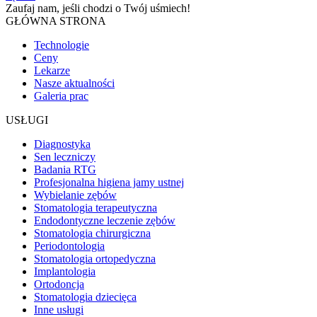
Zaufaj nam, jeśli chodzi o
Twój uśmiech!
GŁÓWNA STRONA
Technologie
Ceny
Lekarze
Nasze aktualności
Galeria prac
USŁUGI
Diagnostyka
Sen leczniczy
Badania RTG
Profesjonalna higiena jamy ustnej
Wybielanie zębów
Stomatologia terapeutyczna
Endodontyczne leczenie zębów
Stomatologia chirurgiczna
Periodontologia
Stomatologia ortopedyczna
Implantologia
Ortodoncja
Stomatologia dziecięca
Inne usługi