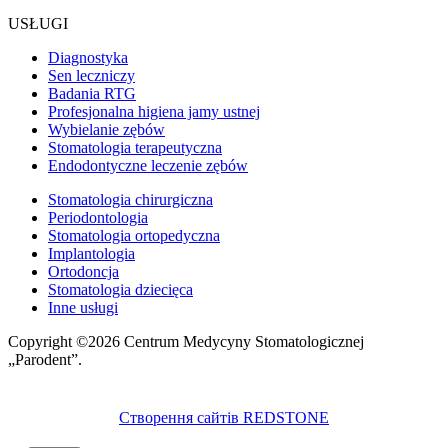
USŁUGI
Diagnostyka
Sen leczniczy
Badania RTG
Profesjonalna higiena jamy ustnej
Wybielanie zębów
Stomatologia terapeutyczna
Endodontyczne leczenie zębów
Stomatologia chirurgiczna
Periodontologia
Stomatologia ortopedyczna
Implantologia
Ortodoncja
Stomatologia dziecięca
Inne usługi
Copyright ©2026 Centrum Medycyny Stomatologicznej
„Parodent”.
Створення сайтів REDSTONE