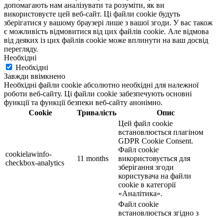
допомагають нам аналізувати та розуміти, як ви
використовуєте цей веб-сайт. Ці файли cookie будуть
зберігатися у вашому браузері лише з вашої згоди. У вас також
є можливість відмовитися від цих файлів cookie. Але відмова
від деяких із цих файлів cookie може вплинути на ваш досвід
перегляду.
Необхідні
Необхідні
Завжди ввімкнено
Необхідні файли cookie абсолютно необхідні для належної
роботи веб-сайту. Ці файли cookie забезпечують основні
функції та функції безпеки веб-сайту анонімно.
Cookie
Тривалість
Опис
Цей файл cookie
встановлюється плагіном
GDPR Cookie Consent.
Файл cookie
cookielawinfo-
11 months
використовується для
checkbox-analytics
зберігання згоди
користувача на файли
cookie в категорії
«Аналітика».
Файл cookie
встановлюється згідно з