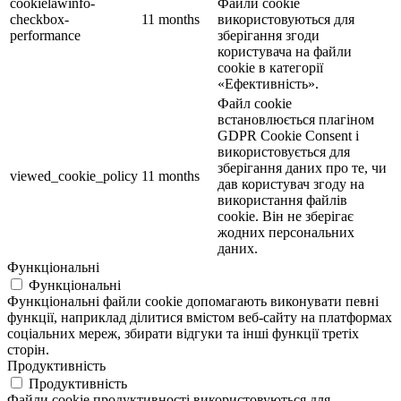
cookielawinfo-
Файли cookie
checkbox-
11 months
використовуються для
performance
зберігання згоди
користувача на файли
cookie в категорії
«Ефективність».
Файл cookie
встановлюється плагіном
GDPR Cookie Consent і
використовується для
зберігання даних про те, чи
viewed_cookie_policy
11 months
дав користувач згоду на
використання файлів
cookie. Він не зберігає
жодних персональних
даних.
Функціональні
Функціональні
Функціональні файли cookie допомагають виконувати певні
функції, наприклад ділитися вмістом веб-сайту на платформах
соціальних мереж, збирати відгуки та інші функції третіх
сторін.
Продуктивність
Продуктивність
Файли cookie продуктивності використовуються для