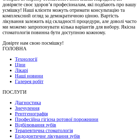
довіряєте своє здоров’я професіоналам, які подбають про вашу
усмішку! Наші клієнти можуть отримати консультацію та
комплексний огляд за демократичною ціною. Вартість
лікування залежить від складності процедури, але доволі часто
ми можемо запропонувати кілька варіантів для вибору. Якісна
стоматологія повинна бути доступною кожному.
Довірте нам свою
посмішку!
ГОЛОВНА
Технології
Ціни
Лікарі
Наші новини
Галерея робіт
ПОСЛУГИ
Діагностика
Знечулення
Рентгенографія
Професійна гігієна ротової порожнини
Відбілювання зубів
Терапевтична стоматологія
Ендодонтичне лікування зубів