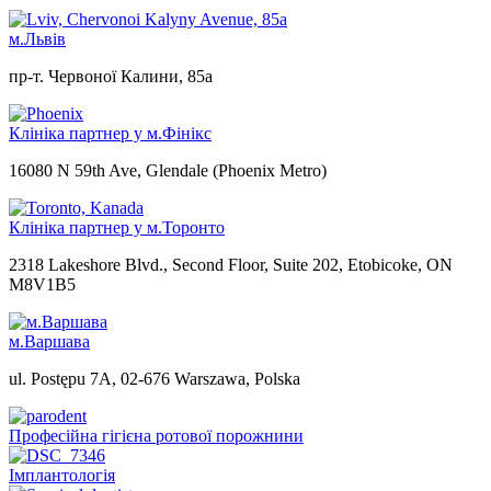
м.Львів
пр-т. Червоної Калини, 85а
Клініка партнер у м.Фінікс
16080 N 59th Ave, Glendale (Phoenix Metro)
Клініка партнер у м.Торонто
2318 Lakeshore Blvd., Second Floor, Suite 202, Etobicoke, ON
M8V1B5
м.Варшава
ul. Postępu 7A, 02-676 Warszawa, Polska
Професійна гігієна ротової порожнини
Імплантологія