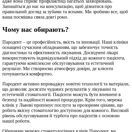
адже вона сприяє профілактиці багатьох захворювань.
Запишіться до нас на консультацію, щоб дізнатися про
правильний догляд за зубами та яснами. Ми зробимо все, щоб
ваша посмішка сяяла довгі роки.
Чому нас обирають?
Пародент – це професійність, якість та інновації. Наші клініки
оснащені сучасним обладнанням, що забезпечує точність
діагностики та ефективність лікування. Досвідчені лікарі
використовують індивідуальний підхід до кожного пацієнта,
гарантуючи комплексне обслуговування та естетичний
результат. Ми створюємо атмосферу довіри, де клієнти
почуваються комфортно.
Пародент активно впроваджує новітні технології та матеріали,
що дозволяє досягати чудових результатів у лікуванні та
естетичній стоматології. Пацієнти можуть бути впевнені в
безпеці та надійності кожної процедури. Крім того, мережа
клінік у Львові пропонує послуги за прозорими цінами, що
робить якісну стоматологію доступною для кожного. Високий
рівень обслуговування й турбота про пацієнтів є основою
нашої роботи.
Обираючи мережу стоматологічних клінік Пародент, ви