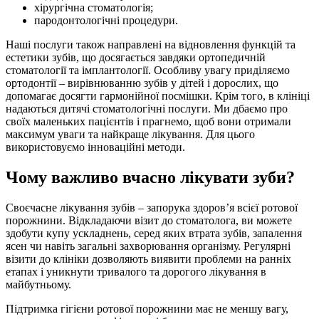
хірургічна стоматологія;
пародонтологічні процедури.
Наші послуги також направлені на відновлення функцій та
естетики зубів, що досягається завдяки ортопедичній
стоматології та імплантології. Особливу увагу приділяємо
ортодонтії – вирівнюванню зубів у дітей і дорослих, що
допомагає досягти гармонійної посмішки. Крім того, в клініці
надаються дитячі стоматологічні послуги. Ми дбаємо про
своїх маленьких пацієнтів і прагнемо, щоб вони отримали
максимум уваги та найкраще лікування. Для цього
використовуємо інноваційні методи.
Чому важливо вчасно лікувати зуби?
Своєчасне лікування зубів – запорука здоров’я всієї ротової
порожнини. Відкладаючи візит до стоматолога, ви можете
здобути купу ускладнень, серед яких втрата зубів, запалення
ясен чи навіть загальні захворювання організму. Регулярні
візити до клініки дозволяють виявити проблеми на ранніх
етапах і уникнути тривалого та дорогого лікування в
майбутньому.
Підтримка гігієни ротової порожнини має не меншу вагу,