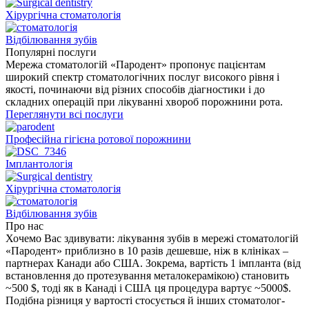
Хірургічна стоматологія
Відбілювання зубів
Популярні
послуги
Мережа стоматологій «Пародент» пропонує пацієнтам
широкий спектр стоматологічних послуг високого рівня і
якості, починаючи від різних способів діагностики і до
складних операцій при лікуванні хвороб порожнини рота.
Переглянути всі послуги
Професійна гігієна ротової порожнини
Імплантологія
Хірургічна стоматологія
Відбілювання зубів
Про
нас
Хочемо Вас здивувати:­ лікування зубів в мережі стоматологій
«Пародент» приблизно в 10 разів дешевше, ніж в клініках –
партнерах Канади або США. Зокрема, вартість 1 імпланта (від
встановлення до протезування металокерамікою) становить
~500 $, тоді як в Канаді і США ця процедура вартує ~5000$.
Подібна різниця у вартості стосується­ й інших стоматолог­