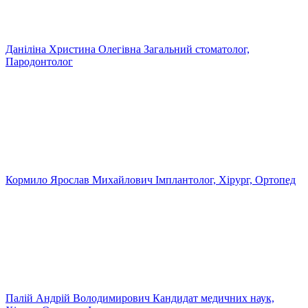
Даніліна Христина Олегівна
Загальний стоматолог,
Пародонтолог
Кормило Ярослав Михайлович
Імплантолог, Хірург, Ортопед
Палій Андрій Володимирович
Кандидат медичних наук,