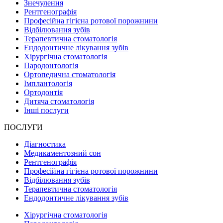
Знечулення
Рентгенографія
Професійна гігієна ротової порожнини
Відбілювання зубів
Терапевтична стоматологія
Ендодонтичне лікування зубів
Хірургічна стоматологія
Пародонтологія
Ортопедична стоматологія
Імплантологія
Ортодонтія
Дитяча стоматологія
Інші послуги
ПОСЛУГИ
Діагностика
Медикаментозний сон
Рентгенографія
Професійна гігієна ротової порожнини
Відбілювання зубів
Терапевтична стоматологія
Ендодонтичне лікування зубів
Хірургічна стоматологія