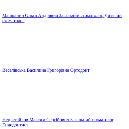
Маціканич Ольга Андріївна
Загальний стоматолог, Дитячий
стоматолог
Веселівська Василина Григорівна
Ортодонт
Нецветайлов Максим Сергійович
Загальний стоматолог,
Ендодонтист