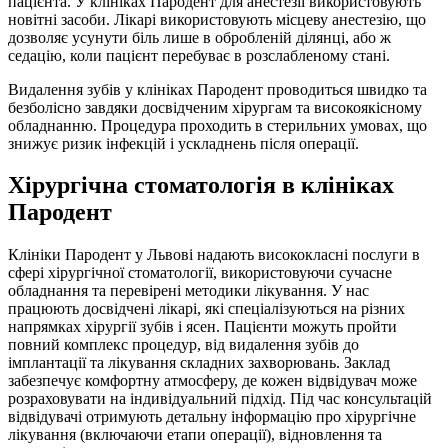
пацієнта. У клініках Пародент для анестезії використовують
новітні засоби. Лікарі використовують місцеву анестезію, що
дозволяє усунути біль лише в обробленій ділянці, або ж
седацію, коли пацієнт перебуває в розслабленому стані.
Видалення зубів у клініках Пародент проводиться швидко та
безболісно завдяки досвідченим хірургам та високоякісному
обладнанню. Процедура проходить в стерильних умовах, що
знижує ризик інфекцій і ускладнень після операції.
Хірургічна стоматологія в клініках
Пародент
Клініки Пародент у Львові надають висококласні послуги в
сфері хірургічної стоматології, використовуючи сучасне
обладнання та перевірені методики лікування. У нас
працюють досвідчені лікарі, які спеціалізуються на різних
напрямках хірургії зубів і ясен. Пацієнти можуть пройти
повний комплекс процедур, від видалення зубів до
імплантації та лікування складних захворювань. Заклад
забезпечує комфортну атмосферу, де кожен відвідувач може
розраховувати на індивідуальний підхід. Під час консультацій
відвідувачі отримують детальну інформацію про хірургічне
лікування (включаючи етапи операції), відновлення та