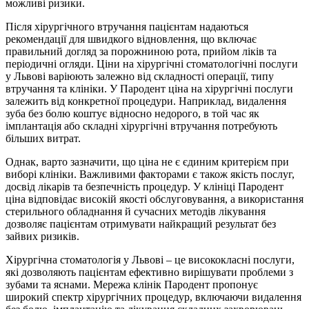
можливі ризики.
Після хірургічного втручання пацієнтам надаються
рекомендації для швидкого відновлення, що включає
правильний догляд за порожниною рота, прийом ліків та
періодичні огляди. Ціни на хірургічні стоматологічні послуги
у Львові варіюють залежно від складності операції, типу
втручання та клініки. У Пародент ціна на хірургічні послуги
залежить від конкретної процедури. Наприклад, видалення
зуба без болю коштує відносно недорого, в той час як
імплантація або складні хірургічні втручання потребують
більших витрат.
Однак, варто зазначити, що ціна не є єдиним критерієм при
виборі клініки. Важливими факторами є також якість послуг,
досвід лікарів та безпечність процедур. У клініці Пародент
ціна відповідає високій якості обслуговування, а використання
стерильного обладнання й сучасних методів лікування
дозволяє пацієнтам отримувати найкращий результат без
зайвих ризиків.
Хірургічна стоматологія у Львові – це висококласні послуги,
які дозволяють пацієнтам ефективно вирішувати проблеми з
зубами та яснами. Мережа клінік Пародент пропонує
широкий спектр хірургічних процедур, включаючи видалення