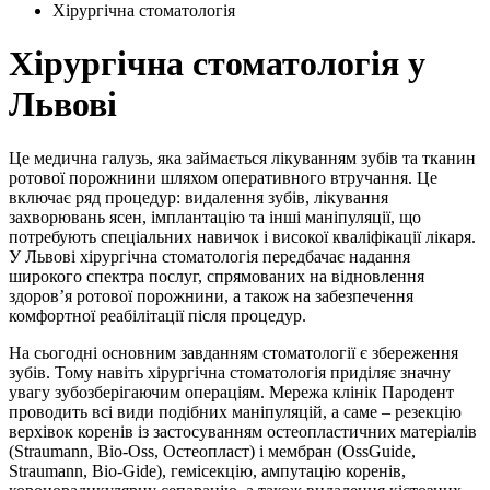
Хірургічна стоматологія
Хірургічна стоматологія у
Львові
Це медична галузь, яка займається лікуванням зубів та тканин
ротової порожнини шляхом оперативного втручання. Це
включає ряд процедур: видалення зубів, лікування
захворювань ясен, імплантацію та інші маніпуляції, що
потребують спеціальних навичок і високої кваліфікації лікаря.
У Львові хірургічна стоматологія передбачає надання
широкого спектра послуг, спрямованих на відновлення
здоров’я ротової порожнини, а також на забезпечення
комфортної реабілітації після процедур.
На сьогодні основним завданням стоматології є збереження
зубів. Тому навіть хірургічна стоматологія приділяє значну
увагу зубозберігаючим операціям. Мережа клінік Пародент
проводить всі види подібних маніпуляцій, а саме – резекцію
верхівок коренів із застосуванням остеопластичних матеріалів
(Straumann, Bio-Oss, Остеопласт) і мембран (OssGuide,
Straumann, Bio-Gide), гемісекцію, ампутацію коренів,