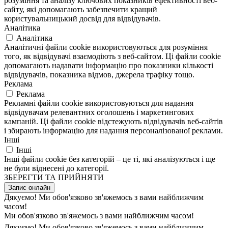
розуміння та аналізу ключових показників ефективності веб-
сайту, які допомагають забезпечити кращий
користувальницький досвід для відвідувачів.
Аналітика
Аналітика
Аналітичні файли cookie використовуються для розуміння
того, як відвідувачі взаємодіють з веб-сайтом. Ці файли cookie
допомагають надавати інформацію про показники кількості
відвідувачів, показника відмов, джерела трафіку тощо.
Реклама
Реклама
Рекламні файли cookie використовуються для надання
відвідувачам релевантних оголошень і маркетингових
кампаній. Ці файли cookie відстежують відвідувачів веб-сайтів
і збирають інформацію для надання персоналізованої реклами.
Інші
Інші
Інші файли cookie без категорій – це ті, які аналізуються і ще
не були віднесені до категорії.
ЗБЕРЕГТИ ТА ПРИЙНЯТИ
Запис онлайн
Дякуємо! Ми обов'язково зв'яжемось з вами найближчим
часом!
Ми обов'язково зв'яжемось з вами найближчим часом!
Дякуємо! Ми обов'язково зв'яжемось з вами найближчим