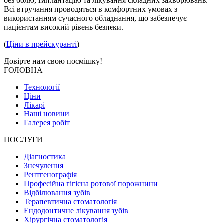
без болю, імплантацію та лікування складних захворювань.
Всі втручання проводяться в комфортних умовах з
використанням сучасного обладнання, що забезпечує
пацієнтам високий рівень безпеки.
(
Ціни в прейскуранті
)
Довірте нам свою
посмішку!
ГОЛОВНА
Технології
Ціни
Лікарі
Наші новини
Галерея робіт
ПОСЛУГИ
Діагностика
Знечулення
Рентгенографія
Професійна гігієна ротової порожнини
Відбілювання зубів
Терапевтична стоматологія
Ендодонтичне лікування зубів
Хірургічна стоматологія