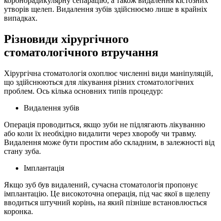
коронорадикулярну сепарацію, а також видалення кістозних
утворів щелеп. Видалення зубів здійснюємо лише в крайніх
випадках.
Різновиди хірургічного
стоматологічного втручання
Хірургічна стоматологія охоплює численні види маніпуляцій,
що здійснюються для лікування різних стоматологічних
проблем. Ось кілька основних типів процедур:
Видалення зубів
Операція проводиться, якщо зуби не підлягають лікуванню
або коли їх необхідно видалити через хворобу чи травму.
Видалення може бути простим або складним, в залежності від
стану зуба.
Імплантація
Якщо зуб був видалений, сучасна стоматологія пропонує
імплантацію. Це високоточна операція, під час якої в щелепу
вводиться штучний корінь, на який пізніше встановлюється
коронка.