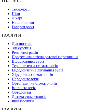
ГОЛОВНА
Технології
Ціни
Лікарі
Наші новини
Галерея робіт
ПОСЛУГИ
Діагностика
Знечулення
Рентгенографія
Професійна гігієна ротової порожнини
Відбілювання зубів
Терапевтична стоматологія
Ендодонтичне лікування зубів
Хірургічна стоматологія
Пародонтологія
Ортопедична стоматологія
Імплантологія
Ортодонтія
Дитяча стоматологія
Інші послуги
ПОСЛУГИ