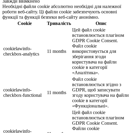
Завжди ввімкнено
Необхідні файли cookie абсолютно необхідні для належної
роботи веб-сайту. Ці файли cookie забезпечують основні
функції та функції безпеки веб-сайту анонімно.
Cookie
Тривалість
Опис
Цей файл cookie
встановлюється плагіном
GDPR Cookie Consent.
Файл cookie
cookielawinfo-
11 months
використовується для
checkbox-analytics
зберігання згоди
користувача на файли
cookie в категорії
«Аналітика».
Файл cookie
встановлюється згідно з
cookielawinfo-
GDPR, щоб записувати
11 months
checkbox-functional
згоду користувача на файли
cookie в категорії
«Функціональні».
Цей файл cookie
встановлюється плагіном
GDPR Cookie Consent.
Файли cookie
cookielawinfo-