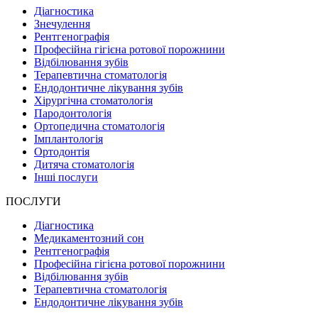
Діагностика
Знечулення
Рентгенографія
Професійна гігієна ротової порожнини
Відбілювання зубів
Терапевтична стоматологія
Ендодонтичне лікування зубів
Хірургічна стоматологія
Пародонтологія
Ортопедична стоматологія
Імплантологія
Ортодонтія
Дитяча стоматологія
Інші послуги
ПОСЛУГИ
Діагностика
Медикаментозний сон
Рентгенографія
Професійна гігієна ротової порожнини
Відбілювання зубів
Терапевтична стоматологія
Ендодонтичне лікування зубів