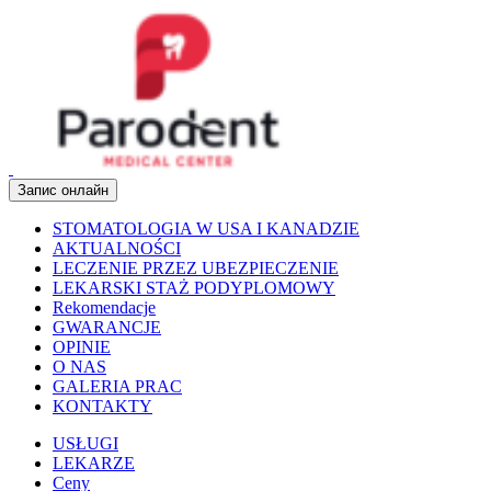
Запис онлайн
STOMATOLOGIA W USA I KANADZIE
AKTUALNOŚCI
LECZENIE PRZEZ UBEZPIECZENIE
LEKARSKI STAŻ PODYPLOMOWY
Rekomendacje
GWARANCJE
OPINIE
O NAS
GALERIA PRAC
KONTAKTY
USŁUGI
LEKARZE
Ceny