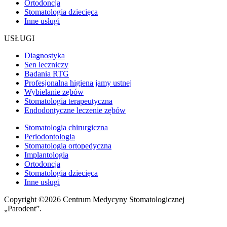
Ortodoncja
Stomatologia dziecięca
Inne usługi
USŁUGI
Diagnostyka
Sen leczniczy
Badania RTG
Profesjonalna higiena jamy ustnej
Wybielanie zębów
Stomatologia terapeutyczna
Endodontyczne leczenie zębów
Stomatologia chirurgiczna
Periodontologia
Stomatologia ortopedyczna
Implantologia
Ortodoncja
Stomatologia dziecięca
Inne usługi
Copyright ©2026 Centrum Medycyny Stomatologicznej
„Parodent”.