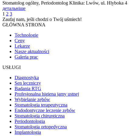
Stomatolog ogólny, Periodontolog Klinika: Lwów, ul. Hlyboka 4
детальніше
1
2
3
Zaufaj nam, jeśli chodzi o
Twój uśmiech!
GŁÓWNA STRONA
Technologie
Ceny
Lekarze
Nasze aktualności
Galeria prac
USŁUGI
Diagnostyka
Sen leczniczy
Badania RTG
Profesjonalna higiena jamy ustnej
Wybielanie zębów
Stomatologia terapeutyczna
Endodontyczne leczenie zębów
Stomatologia chirurgiczna
Periodontologia
Stomatologia ortopedyczna
Implantologia