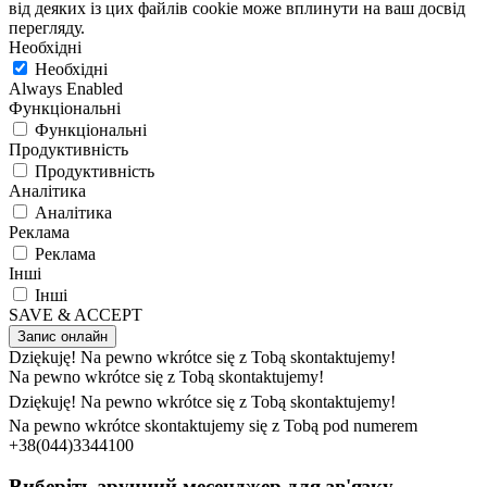
від деяких із цих файлів cookie може вплинути на ваш досвід
перегляду.
Необхідні
Необхідні
Always Enabled
Функціональні
Функціональні
Продуктивність
Продуктивність
Аналітика
Аналітика
Реклама
Реклама
Інші
Інші
SAVE & ACCEPT
Запис онлайн
Dziękuję! Na pewno wkrótce się z Tobą skontaktujemy!
Na pewno wkrótce się z Tobą skontaktujemy!
Dziękuję! Na pewno wkrótce się z Tobą skontaktujemy!
Na pewno wkrótce skontaktujemy się z Tobą pod numerem
+38(044)3344100
Виберіть зручний месенджер для зв'язку