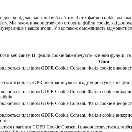
освід під час навігації веб-сайтом. З них файли cookie, які клас
йту. Ми також використовуємо сторонні файли cookie, які допома
аузері лише з вашої згоди. У вас також є можливість відмовитися 
боти веб-сайту. Ці файли cookie забезпечують основні функції та
Опис
овлюється плагіном GDPR Cookie Consent. Файл cookie використов
ється згідно з GDPR, щоб записувати згоду користувача на файли
новлюється плагіном GDPR Cookie Consent. Файли cookie викорис
рібні».
овлюється плагіном GDPR Cookie Consent. Файл cookie використов
овлюється плагіном GDPR Cookie Consent. Файли cookie використ
сть».
ється плагіном GDPR Cookie Consent і використовується для збер