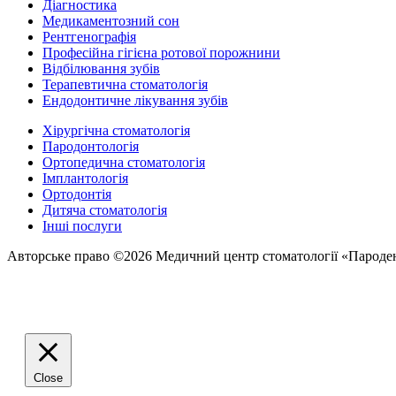
Діагностика
Медикаментозний сон
Рентгенографія
Професійна гігієна ротової порожнини
Відбілювання зубів
Терапевтична стоматологія
Ендодонтичне лікування зубів
Хірургічна стоматологія
Пародонтологія
Ортопедична стоматологія
Імплантологія
Ортодонтія
Дитяча стоматологія
Інші послуги
Авторське право ©2026 Медичний центр стоматології «Пароде
Close