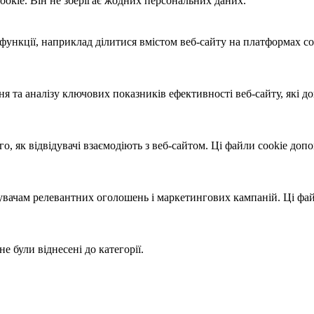
ookie. Він не зберігає жодних персональних даних.
ункції, наприклад ділитися вмістом веб-сайту на платформах соц
я та аналізу ключових показників ефективності веб-сайту, які
о, як відвідувачі взаємодіють з веб-сайтом. Ці файли cookie до
вачам релевантних оголошень і маркетингових кампаній. Ці файл
не були віднесені до категорії.
!