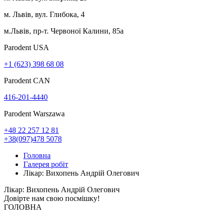
м. Львів, вул. Глибока, 4
м.Львів, пр-т. Червоної Калини, 85а
Parodent USА
+1 (623) 398 68 08
Parodent CAN
416-201-4440
Parodent Warszawa
+48 22 257 12 81
+38(097)478 5078
Головна
Галерея робіт
Лікар: Вихопень Андрій Олегович
Лікар: Вихопень Андрій Олегович
Довірте нам свою
посмішку!
ГОЛОВНА