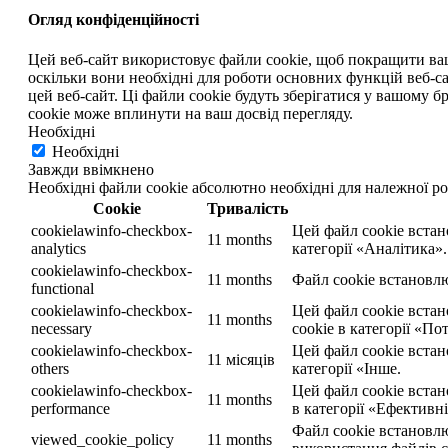
Огляд конфіденційності
Цей веб-сайт використовує файли cookie, щоб покращити ваш д
оскільки вони необхідні для роботи основних функцій веб-са
цей веб-сайт. Ці файли cookie будуть зберігатися у вашому бр
cookie може вплинути на ваш досвід перегляду.
Необхідні
Необхідні
Завжди ввімкнено
Необхідні файли cookie абсолютно необхідні для належної ро
Cookie
Тривалість
cookielawinfo-checkbox-
Цей файл cookie встан
11 months
analytics
категорії «Аналітика».
cookielawinfo-checkbox-
11 months
Файл cookie встановлю
functional
cookielawinfo-checkbox-
Цей файл cookie вста
11 months
necessary
cookie в категорії «Пот
cookielawinfo-checkbox-
Цей файл cookie встан
11 місяців
others
категорії «Інше.
cookielawinfo-checkbox-
Цей файл cookie встан
11 months
performance
в категорії «Ефективні
Файл cookie встановлю
viewed_cookie_policy
11 months