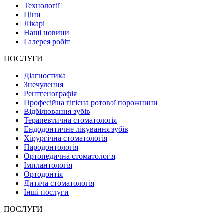
Технології
Ціни
Лікарі
Наші новини
Галерея робіт
ПОСЛУГИ
Діагностика
Знечулення
Рентгенографія
Професійна гігієна ротової порожнини
Відбілювання зубів
Терапевтична стоматологія
Ендодонтичне лікування зубів
Хірургічна стоматологія
Пародонтологія
Ортопедична стоматологія
Імплантологія
Ортодонтія
Дитяча стоматологія
Інші послуги
ПОСЛУГИ