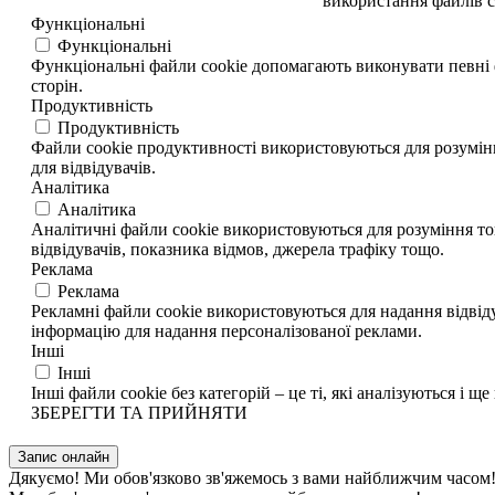
використання файлів c
Функціональні
Функціональні
Функціональні файли cookie допомагають виконувати певні ф
сторін.
Продуктивність
Продуктивність
Файли cookie продуктивності використовуються для розумінн
для відвідувачів.
Аналітика
Аналітика
Аналітичні файли cookie використовуються для розуміння тог
відвідувачів, показника відмов, джерела трафіку тощо.
Реклама
Реклама
Рекламні файли cookie використовуються для надання відвіду
інформацію для надання персоналізованої реклами.
Інші
Інші
Інші файли cookie без категорій – це ті, які аналізуються і ще 
ЗБЕРЕГТИ ТА ПРИЙНЯТИ
Запис онлайн
Дякуємо! Ми обов'язково зв'яжемось з вами найближчим часом