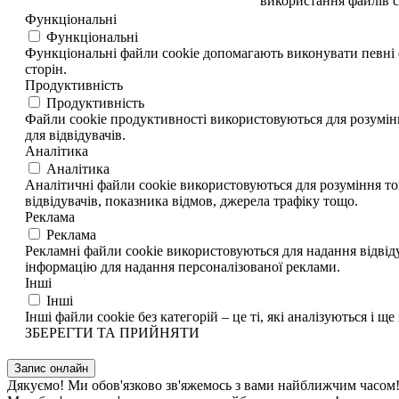
використання файлів c
Функціональні
Функціональні
Функціональні файли cookie допомагають виконувати певні ф
сторін.
Продуктивність
Продуктивність
Файли cookie продуктивності використовуються для розумінн
для відвідувачів.
Аналітика
Аналітика
Аналітичні файли cookie використовуються для розуміння тог
відвідувачів, показника відмов, джерела трафіку тощо.
Реклама
Реклама
Рекламні файли cookie використовуються для надання відвіду
інформацію для надання персоналізованої реклами.
Інші
Інші
Інші файли cookie без категорій – це ті, які аналізуються і ще 
ЗБЕРЕГТИ ТА ПРИЙНЯТИ
Запис онлайн
Дякуємо! Ми обов'язково зв'яжемось з вами найближчим часом