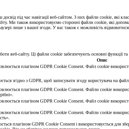
освід під час навігації веб-сайтом. З них файли cookie, які клас
йту. Ми також використовуємо сторонні файли cookie, які допома
аузері лише з вашої згоди. У вас також є можливість відмовитися 
боти веб-сайту. Ці файли cookie забезпечують основні функції та
Опис
овлюється плагіном GDPR Cookie Consent. Файл cookie використов
ється згідно з GDPR, щоб записувати згоду користувача на файли
новлюється плагіном GDPR Cookie Consent. Файли cookie викорис
рібні».
овлюється плагіном GDPR Cookie Consent. Файл cookie використов
овлюється плагіном GDPR Cookie Consent. Файли cookie використ
сть».
ється плагіном GDPR Cookie Consent і використовується для збер