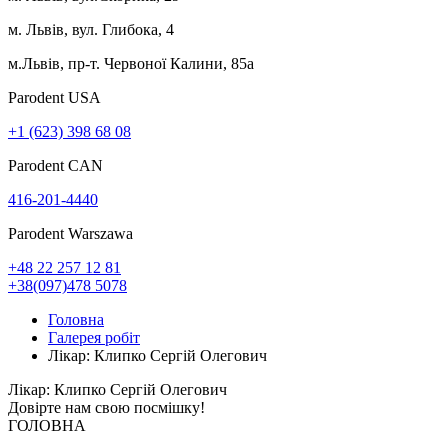
м. Львів, вул. Глибока, 4
м.Львів, пр-т. Червоної Калини, 85а
Parodent USА
+1 (623) 398 68 08
Parodent CAN
416-201-4440
Parodent Warszawa
+48 22 257 12 81
+38(097)478 5078
Головна
Галерея робіт
Лікар: Клипко Сергій Олегович
Лікар: Клипко Сергій Олегович
Довірте нам свою
посмішку!
ГОЛОВНА