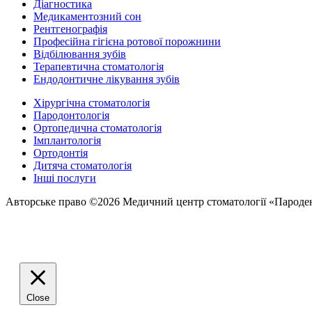
Діагностика
Медикаментозний сон
Рентгенографія
Професійна гігієна ротової порожнини
Відбілювання зубів
Терапевтична стоматологія
Ендодонтичне лікування зубів
Хірургічна стоматологія
Пародонтологія
Ортопедична стоматологія
Імплантологія
Ортодонтія
Дитяча стоматологія
Інші послуги
Авторське право ©2026 Медичний центр стоматології «Пароде
Close