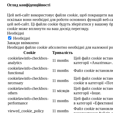
Огляд конфіденційності
Цей веб-сайт використовує файли cookie, щоб покращити ваш д
оскільки вони необхідні для роботи основних функцій веб-са
цей веб-сайт. Ці файли cookie будуть зберігатися у вашому бр
cookie може вплинути на ваш досвід перегляду.
Необхідні
Необхідні
Завжди ввімкнено
Необхідні файли cookie абсолютно необхідні для належної ро
Cookie
Тривалість
cookielawinfo-checkbox-
Цей файл cookie встан
11 months
analytics
категорії «Аналітика».
cookielawinfo-checkbox-
11 months
Файл cookie встановлю
functional
cookielawinfo-checkbox-
Цей файл cookie вста
11 months
necessary
cookie в категорії «Пот
cookielawinfo-checkbox-
Цей файл cookie встан
11 місяців
others
категорії «Інше.
cookielawinfo-checkbox-
Цей файл cookie встан
11 months
performance
в категорії «Ефективні
Файл cookie встановлю
viewed_cookie_policy
11 months