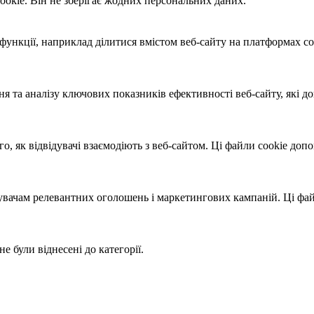
ookie. Він не зберігає жодних персональних даних.
ункції, наприклад ділитися вмістом веб-сайту на платформах соц
я та аналізу ключових показників ефективності веб-сайту, які
о, як відвідувачі взаємодіють з веб-сайтом. Ці файли cookie до
вачам релевантних оголошень і маркетингових кампаній. Ці файл
не були віднесені до категорії.
!