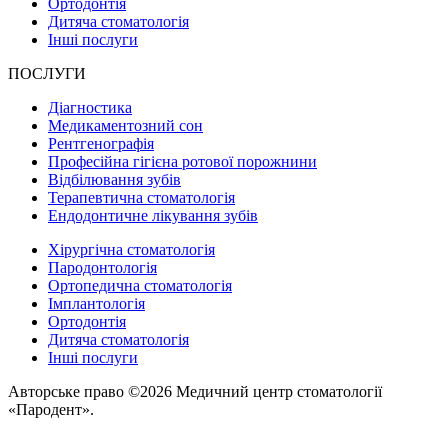
Ортодонтія
Дитяча стоматологія
Інші послуги
ПОСЛУГИ
Діагностика
Медикаментозний сон
Рентгенографія
Професійна гігієна ротової порожнини
Відбілювання зубів
Терапевтична стоматологія
Ендодонтичне лікування зубів
Хірургічна стоматологія
Пародонтологія
Ортопедична стоматологія
Імплантологія
Ортодонтія
Дитяча стоматологія
Інші послуги
Авторське право ©2026 Медичний центр стоматології
«Пародент».