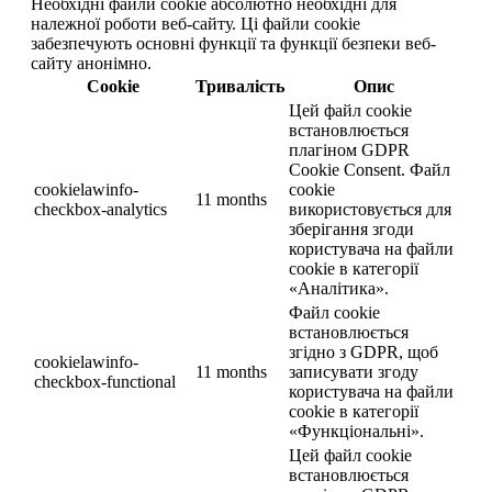
Необхідні файли cookie абсолютно необхідні для
належної роботи веб-сайту. Ці файли cookie
забезпечують основні функції та функції безпеки веб-
сайту анонімно.
Cookie
Тривалість
Опис
Цей файл cookie
встановлюється
плагіном GDPR
Cookie Consent. Файл
cookielawinfo-
cookie
11 months
checkbox-analytics
використовується для
зберігання згоди
користувача на файли
cookie в категорії
«Аналітика».
Файл cookie
встановлюється
згідно з GDPR, щоб
cookielawinfo-
11 months
записувати згоду
checkbox-functional
користувача на файли
cookie в категорії
«Функціональні».
Цей файл cookie
встановлюється