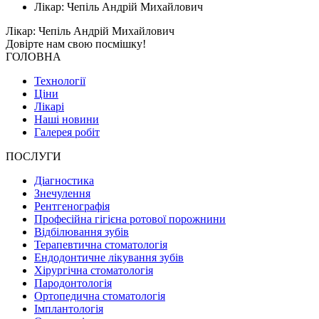
Лікар: Чепіль Андрій Михайлович
Лікар: Чепіль Андрій Михайлович
Довірте нам свою
посмішку!
ГОЛОВНА
Технології
Ціни
Лікарі
Наші новини
Галерея робіт
ПОСЛУГИ
Діагностика
Знечулення
Рентгенографія
Професійна гігієна ротової порожнини
Відбілювання зубів
Терапевтична стоматологія
Ендодонтичне лікування зубів
Хірургічна стоматологія
Пародонтологія
Ортопедична стоматологія
Імплантологія