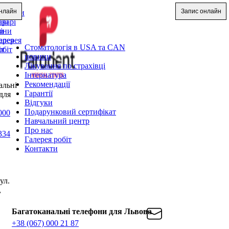
нлайн
Запис онлайн
луги
ослуги
арі
ікарі
и
іни
ерея
алерея
Стоматологія в USA та CAN
іт
обіт
новини
Лікування по страхівці
Інтернатура
Рекомендації
альні
Гарантії
для
Відгуки
Подарунковий сертифікат
000
Навчальний центр
Про нас
334
Галерея робіт
Контакти
ул.
,
Багатоканальні телефони для Львова
+38 (067) 000 21 87