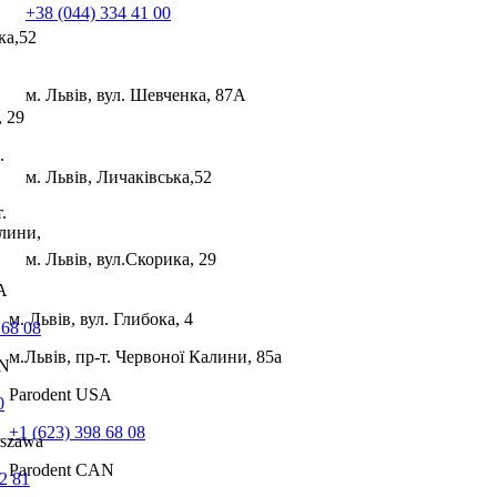
+38 (044) 334 41 00
ка,52
м. Львів, вул. Шевченка, 87А
, 29
.
м. Львів, Личаківська,52
.
лини,
м. Львів, вул.Скорика, 29
А
м. Львів, вул. Глибока, 4
 68 08
м.Львів, пр-т. Червоної Калини, 85а
AN
Parodent USА
0
+1 (623) 398 68 08
rszawa
Parodent CAN
2 81