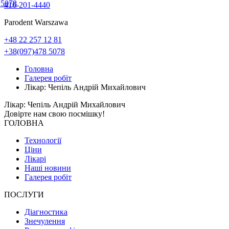
 5078
416-201-4440
Parodent Warszawa
+48 22 257 12 81
+38(097)478 5078
Головна
Галерея робіт
Лікар: Чепіль Андрій Михайлович
Лікар: Чепіль Андрій Михайлович
Довірте нам свою
посмішку!
ГОЛОВНА
Технології
Ціни
Лікарі
Наші новини
Галерея робіт
ПОСЛУГИ
Діагностика
Знечулення