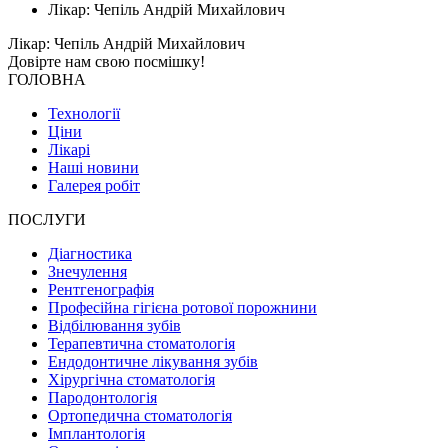
Лікар: Чепіль Андрій Михайлович
Лікар: Чепіль Андрій Михайлович
Довірте нам свою
посмішку!
ГОЛОВНА
Технології
Ціни
Лікарі
Наші новини
Галерея робіт
ПОСЛУГИ
Діагностика
Знечулення
Рентгенографія
Професійна гігієна ротової порожнини
Відбілювання зубів
Терапевтична стоматологія
Ендодонтичне лікування зубів
Хірургічна стоматологія
Пародонтологія
Ортопедична стоматологія
Імплантологія