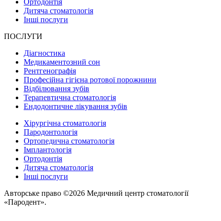
Ортодонтія
Дитяча стоматологія
Інші послуги
ПОСЛУГИ
Діагностика
Медикаментозний сон
Рентгенографія
Професійна гігієна ротової порожнини
Відбілювання зубів
Терапевтична стоматологія
Ендодонтичне лікування зубів
Хірургічна стоматологія
Пародонтологія
Ортопедична стоматологія
Імплантологія
Ортодонтія
Дитяча стоматологія
Інші послуги
Авторське право ©2026 Медичний центр стоматології
«Пародент».