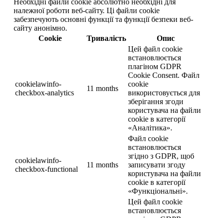
Необхідні файли cookie абсолютно необхідні для
належної роботи веб-сайту. Ці файли cookie
забезпечують основні функції та функції безпеки веб-
сайту анонімно.
Cookie
Тривалість
Опис
Цей файл cookie
встановлюється
плагіном GDPR
Cookie Consent. Файл
cookielawinfo-
cookie
11 months
checkbox-analytics
використовується для
зберігання згоди
користувача на файли
cookie в категорії
«Аналітика».
Файл cookie
встановлюється
згідно з GDPR, щоб
cookielawinfo-
11 months
записувати згоду
checkbox-functional
користувача на файли
cookie в категорії
«Функціональні».
Цей файл cookie
встановлюється