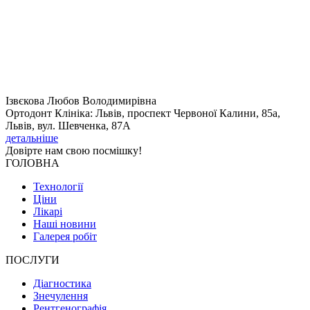
Ізвєкова Любов Володимирівна
Ортодонт Клініка: Львів, проспект Червоної Калини, 85а,
Львів, вул. Шевченка, 87А
детальніше
Довірте нам свою
посмішку!
ГОЛОВНА
Технології
Ціни
Лікарі
Наші новини
Галерея робіт
ПОСЛУГИ
Діагностика
Знечулення
Рентгенографія