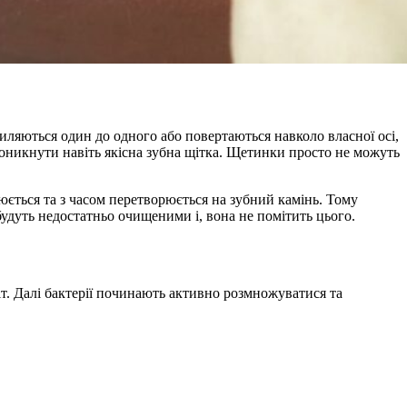
хиляються один до одного або повертаються навколо власної осі,
оникнути навіть якісна зубна щітка. Щетинки просто не можуть
юється та з часом перетворюється на зубний камінь. Тому
будуть недостатньо очищеними і, вона не помітить цього.
літ. Далі бактерії починають активно розмножуватися та