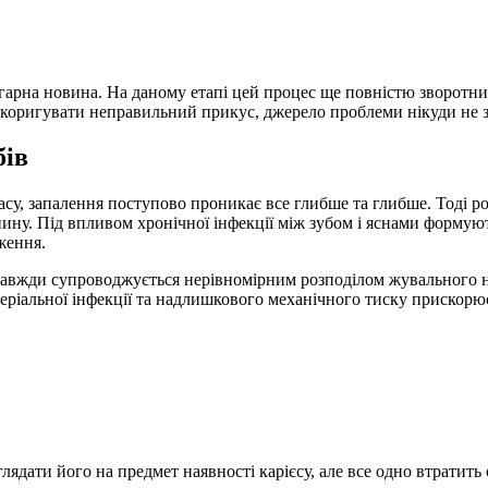
і гарна новина. На даному етапі цей процес ще повністю зворот
скоригувати неправильний прикус, джерело проблеми нікуди не 
бів
асу, запалення поступово проникає все глибше та глибше. Тоді 
канину. Під впливом хронічної інфекції між зубом і яснами форму
ження.
авжди супроводжується нерівномірним розподілом жувального на
теріальної інфекції та надлишкового механічного тиску прискорю
лядати його на предмет наявності карієсу, але все одно втратит