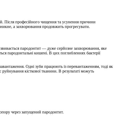
ний. Після професійного чищення та усунення причини
зникне, а захворювання продовжить прогресувати.
розвивається пародонтит — дуже серйозне захворювання, яке
ються пародонтальні кишені. В цих поглибленнях бактерії
вантаження. Одні зуби працюють із перевантаженням, тоді як
є руйнування кісткової тканини. В результаті можуть
ь опору через запущений пародонтит.