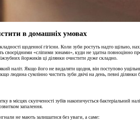
истити в домашніх умовах
кладності щоденної гігієни. Коли зуби ростуть надто щільно, на
ть своєрідними «сліпими зонами», куди не здатна повноцінно пр
 міжзубних йоржиків ці ділянки очистити дуже складно.
який наліт. Якщо його не видаляти щодня, він поступово ущільн
якщо людина сумлінно чистить зуби двічі на день, певні ділянки 
чатку в місцях скупченості зубів накопичується бактеріальний на
озвитком запалення.
нали не мають залишатися без уваги, а саме: