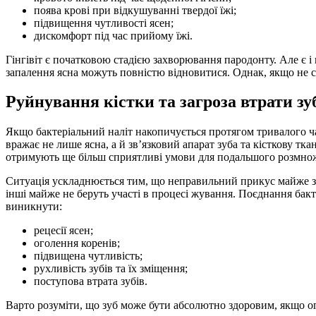
поява крові при відкушуванні твердої їжі;
підвищення чутливості ясен;
дискомфорт під час прийому їжі.
Гінгівіт є початковою стадією захворювання пародонту. Але є 
запалення ясна можуть повністю відновитися. Однак, якщо не 
Руйнування кістки та загроза втрати зу
Якщо бактеріальний наліт накопичується протягом тривалого ч
вражає не лише ясна, а й зв’язковий апарат зуба та кісткову т
отримують ще більш сприятливі умови для подальшого розмно
Ситуація ускладнюється тим, що неправильний прикус майже з
інші майже не беруть участі в процесі жування. Поєднання бак
виникнути:
рецесії ясен;
оголення коренів;
підвищена чутливість;
рухливість зубів та їх зміщення;
поступова втрата зубів.
Варто розуміти, що зуб може бути абсолютно здоровим, якщо ог