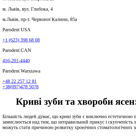
м. Львів, вул. Глибока, 4
м.Львів, пр-т. Червоної Калини, 85а
Parodent USА
+1 (623) 398 68 08
Parodent CAN
416-201-4440
Parodent Warszawa
+48 22 257 12 81
+38(097)478 5078
Криві зуби та хвороби ясен
Більшість людей думає, що криві зуби є виключно естетичною п
замислюється над тим, що неправильний прикус і скупченість зу
можуть стати причиною розвитку хронічних стоматологічних 