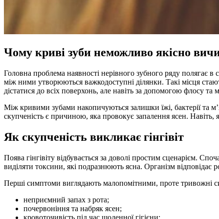
Чому криві зуби неможливо якісно вич
Головна проблема наявності нерівного зубного ряду полягає в с
між ними утворюються важкодоступні ділянки. Такі місця стаю
дістатися до всіх поверхонь, але навіть за допомогою флосу та
Між кривими зубами накопичуються залишки їжі, бактерії та м’
скупченість є причиною, яка провокує запалення ясен. Навіть, 
Як скупченість викликає гінгівіт
Поява гінгівіту відбувається за доволі простим сценарієм. Спо
виділяти токсини, які подразнюють ясна. Організм відповідає р
Перші симптоми виглядають малопомітними, проте тривожні сиг
неприємний запах з рота;
почервоніння та набряк ясен;
кровоточивість під час щоденної гігієни;