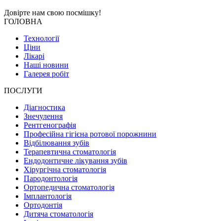
Довірте нам свою
посмішку!
ГОЛОВНА
Технології
Ціни
Лікарі
Наші новини
Галерея робіт
ПОСЛУГИ
Діагностика
Знечулення
Рентгенографія
Професійна гігієна ротової порожнини
Відбілювання зубів
Терапевтична стоматологія
Ендодонтичне лікування зубів
Хірургічна стоматологія
Пародонтологія
Ортопедична стоматологія
Імплантологія
Ортодонтія
Дитяча стоматологія