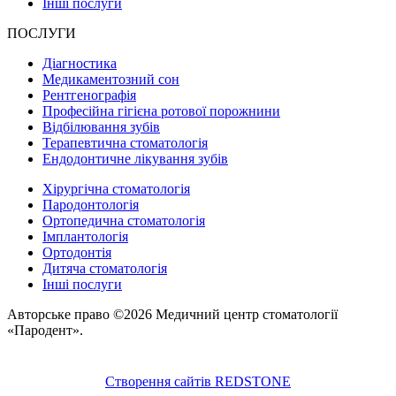
Інші послуги
ПОСЛУГИ
Діагностика
Медикаментозний сон
Рентгенографія
Професійна гігієна ротової порожнини
Відбілювання зубів
Терапевтична стоматологія
Ендодонтичне лікування зубів
Хірургічна стоматологія
Пародонтологія
Ортопедична стоматологія
Імплантологія
Ортодонтія
Дитяча стоматологія
Інші послуги
Авторське право ©2026 Медичний центр стоматології
«Пародент».
Створення сайтів REDSTONE