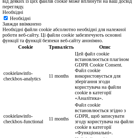
від деяких із цих файлів cookie може вплинути на ваш досвід
перегляду.
Необхідні
Необхідні
Завжди ввімкнено
Необхідні файли cookie абсолютно необхідні для належної
роботи веб-сайту. Ці файли cookie забезпечують основні
функції та функції безпеки веб-сайту анонімно.
Cookie
Тривалість
Опис
Цей файл cookie
встановлюється плагіном
GDPR Cookie Consent.
Файл cookie
cookielawinfo-
11 months
використовується для
checkbox-analytics
зберігання згоди
користувача на файли
cookie в категорії
«Аналітика».
Файл cookie
встановлюється згідно з
cookielawinfo-
GDPR, щоб записувати
11 months
checkbox-functional
згоду користувача на файли
cookie в категорії
«Функціональні».