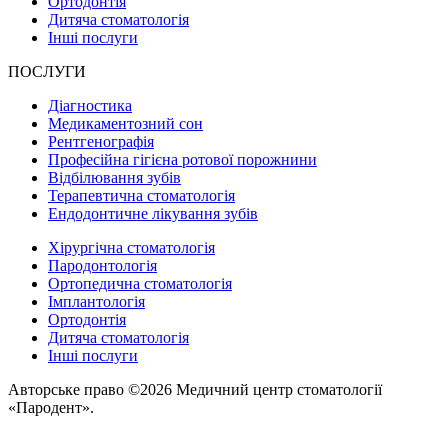
Ортодонтія
Дитяча стоматологія
Інші послуги
ПОСЛУГИ
Діагностика
Медикаментозний сон
Рентгенографія
Професійна гігієна ротової порожнини
Відбілювання зубів
Терапевтична стоматологія
Ендодонтичне лікування зубів
Хірургічна стоматологія
Пародонтологія
Ортопедична стоматологія
Імплантологія
Ортодонтія
Дитяча стоматологія
Інші послуги
Авторське право ©2026 Медичний центр стоматології
«Пародент».