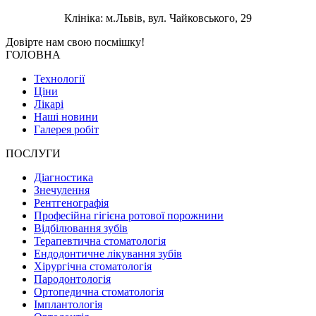
Клініка: м.Львів, вул. Чайковського, 29
Довірте нам свою
посмішку!
ГОЛОВНА
Технології
Ціни
Лікарі
Наші новини
Галерея робіт
ПОСЛУГИ
Діагностика
Знечулення
Рентгенографія
Професійна гігієна ротової порожнини
Відбілювання зубів
Терапевтична стоматологія
Ендодонтичне лікування зубів
Хірургічна стоматологія
Пародонтологія
Ортопедична стоматологія
Імплантологія