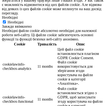
зберігатися у вашому браузері лише з вашої згоди. У вас також
є можливість відмовитися від цих файлів cookie. Але відмова
від деяких із цих файлів cookie може вплинути на ваш досвід
перегляду.
Необхідні
Необхідні
Завжди ввімкнено
Необхідні файли cookie абсолютно необхідні для належної
роботи веб-сайту. Ці файли cookie забезпечують основні
функції та функції безпеки веб-сайту анонімно.
Cookie
Тривалість
Опис
Цей файл cookie
встановлюється плагіном
GDPR Cookie Consent.
Файл cookie
cookielawinfo-
11 months
використовується для
checkbox-analytics
зберігання згоди
користувача на файли
cookie в категорії
«Аналітика».
Файл cookie
встановлюється згідно з
cookielawinfo-
GDPR, щоб записувати
11 months
checkbox-functional
згоду користувача на файли
cookie в категорії