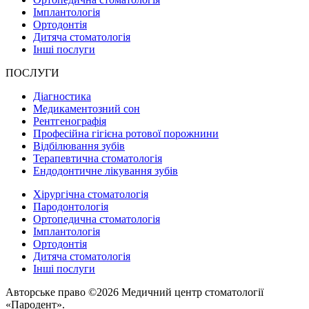
Імплантологія
Ортодонтія
Дитяча стоматологія
Інші послуги
ПОСЛУГИ
Діагностика
Медикаментозний сон
Рентгенографія
Професійна гігієна ротової порожнини
Відбілювання зубів
Терапевтична стоматологія
Ендодонтичне лікування зубів
Хірургічна стоматологія
Пародонтологія
Ортопедична стоматологія
Імплантологія
Ортодонтія
Дитяча стоматологія
Інші послуги
Авторське право ©2026 Медичний центр стоматології
«Пародент».