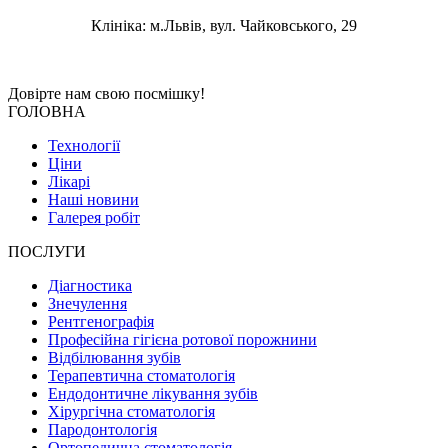
Клініка: м.Львів, вул. Чайковського, 29
Довірте нам свою
посмішку!
ГОЛОВНА
Технології
Ціни
Лікарі
Наші новини
Галерея робіт
ПОСЛУГИ
Діагностика
Знечулення
Рентгенографія
Професійна гігієна ротової порожнини
Відбілювання зубів
Терапевтична стоматологія
Ендодонтичне лікування зубів
Хірургічна стоматологія
Пародонтологія
Ортопедична стоматологія