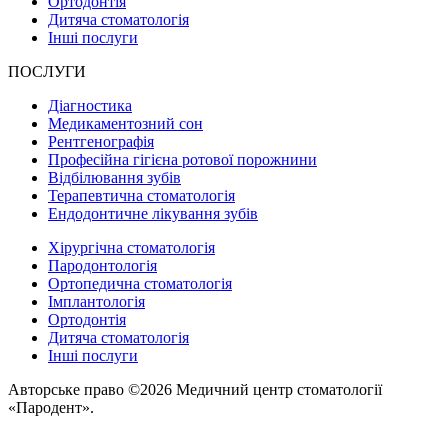
Ортодонтія
Дитяча стоматологія
Інші послуги
ПОСЛУГИ
Діагностика
Медикаментозний сон
Рентгенографія
Професійна гігієна ротової порожнини
Відбілювання зубів
Терапевтична стоматологія
Ендодонтичне лікування зубів
Хірургічна стоматологія
Пародонтологія
Ортопедична стоматологія
Імплантологія
Ортодонтія
Дитяча стоматологія
Інші послуги
Авторське право ©2026 Медичний центр стоматології
«Пародент».