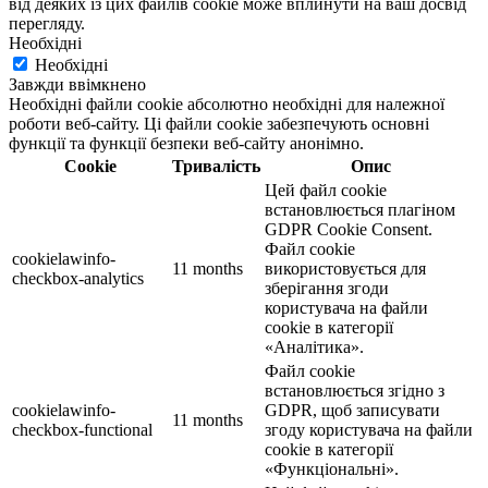
від деяких із цих файлів cookie може вплинути на ваш досвід
перегляду.
Необхідні
Необхідні
Завжди ввімкнено
Необхідні файли cookie абсолютно необхідні для належної
роботи веб-сайту. Ці файли cookie забезпечують основні
функції та функції безпеки веб-сайту анонімно.
Cookie
Тривалість
Опис
Цей файл cookie
встановлюється плагіном
GDPR Cookie Consent.
Файл cookie
cookielawinfo-
11 months
використовується для
checkbox-analytics
зберігання згоди
користувача на файли
cookie в категорії
«Аналітика».
Файл cookie
встановлюється згідно з
cookielawinfo-
GDPR, щоб записувати
11 months
checkbox-functional
згоду користувача на файли
cookie в категорії
«Функціональні».