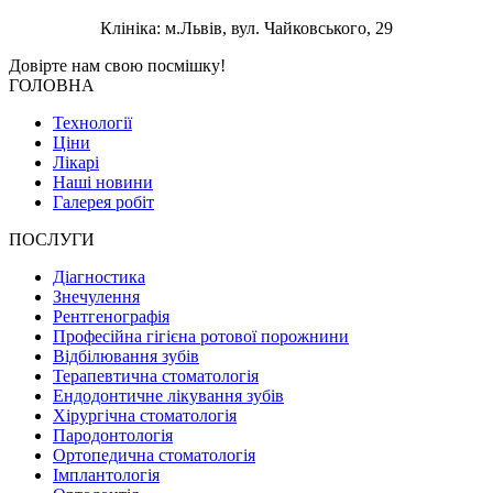
Клініка: м.Львів, вул. Чайковського, 29
Довірте нам свою
посмішку!
ГОЛОВНА
Технології
Ціни
Лікарі
Наші новини
Галерея робіт
ПОСЛУГИ
Діагностика
Знечулення
Рентгенографія
Професійна гігієна ротової порожнини
Відбілювання зубів
Терапевтична стоматологія
Ендодонтичне лікування зубів
Хірургічна стоматологія
Пародонтологія
Ортопедична стоматологія
Імплантологія