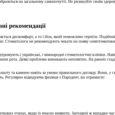
бразиться на загальному самопочутті. Не ризикуйте своїм здоров’
вні рекомендації
яється дискомфорт, а то і біль, який неможливо терпіти. Подібний
рат. Стоматологи не рекомендують чекати на появу симптоматики,
тримують і українські, і міжнародні стоматологічні клініки. Нав
ини рота. Деякі проблеми виникають непомітно. На ранніх стад
нальоту та каменю навіть за умови правильного догляду. Вони, у
ть. Регулярно відвідуючи фахівця з Пародент, ви отримаєте:
аткових етапах, якщо їх вчасно виявити. Запущені ж випадки час