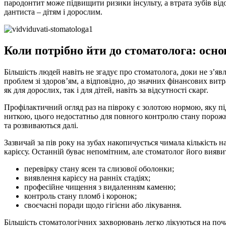
пародонтит може підвищити ризики інсульту, а втрата зубів відо
дантиста – дітям і дорослим.
Коли потрібно йти до стоматолога: осно
Більшість людей навіть не згадує про стоматолога, доки не з’явл
проблем зі здоров’ям, а відповідно, до значних фінансових вит
як для дорослих, так і для дітей, навіть за відсутності скарг.
Профілактичний огляд раз на півроку є золотою нормою, яку під
ниткою, цього недостатньо для повного контролю стану порожн
та розвиваються далі.
Зазвичай за пів року на зубах накопичується чимала кількість 
карієсу. Останній буває непомітним, але стоматолог його вияви
перевірку стану ясен та слизової оболонки;
виявлення карієсу на ранніх стадіях;
професійне чищення з видаленням каменю;
контроль стану пломб і коронок;
своєчасні поради щодо гігієни або лікування.
Більшість стоматологічних захворювань легко лікуються на поч