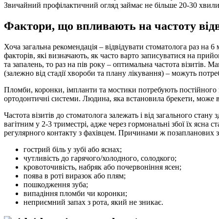
Звичайний профілактичний огляд займає не більше 20-30 хвилин
Фактори, що впливають на частоту від
Хоча загальна рекомендація – відвідувати стоматолога раз на 6 
факторів, які визначають, як часто варто записуватися на прий
та запалень, то раз на пів року – оптимальна частота візитів. М
(залежно від стадії хвороби та плану лікування) – можуть потре
Пломби, коронки, імпланти та мостики потребують постійного к
ортодонтичні системи. Людина, яка встановила брекети, може в
Частота візитів до стоматолога залежать і від загального стан
вагітним у 2-3 триместрі, адже через гормональні збої їх ясна
регулярного контакту з фахівцем. Причинами ж позапланових зв
гострий біль у зубі або яснах;
чутливість до гарячого/холодного, солодкого;
кровоточивість, набряк або почервоніння ясен;
поява в роті виразок або плям;
пошкодження зуба;
випадіння пломби чи коронки;
неприємний запах з рота, який не зникає.