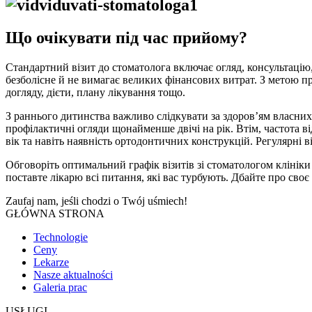
Що очікувати під час прийому?
Стандартний візит до стоматолога включає огляд, консультацію
безболісне й не вимагає великих фінансових витрат. З метою п
догляду, дієти, плану лікування тощо.
З раннього дитинства важливо слідкувати за здоров’ям власних
профілактичні огляди щонайменше двічі на рік. Втім, частота ві
вік та навіть наявність ортодонтичних конструкцій. Регулярні 
Обговоріть оптимальний графік візитів зі стоматологом клініки
поставте лікарю всі питання, які вас турбують. Дбайте про сво
Zaufaj nam, jeśli chodzi o
Twój uśmiech!
GŁÓWNA STRONA
Technologie
Ceny
Lekarze
Nasze aktualności
Galeria prac
USŁUGI