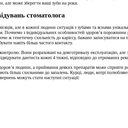
, але може зберегти ваші зуби на роки.
відувань стоматолога
місяців, але в кожної людини ситуація з зубами та яснами унікальн
ом. Почнемо з індивідуальних особливостей здоров’я порожнини ро
аючи ж генетичну схильність до карієсу, бажано записуватися на п
бувати навіть більш частого контакту.
онтролю. Вони розраховані на довготривалу експлуатацію, але з
ідвідувати дантиста кожні 4 тижні, відповідно до отриманих рек
у здоров’я людини, а приймання деяких препаратів може сприяти р
 стають більш схильними до запалень. Курці, люди, котрі полюбля
ернень можуть стати наступні ситуації: