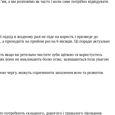
ям, а ми розповімо як часто і коли саме потрібно відвідувати
 підхід в жодному разі не піде на користь і призведе до
 а приходити на прийом раз на 6 місяців. Ці поради актуальні
іть якщо ви ретельно чистите зуби щіткою та користуєтесь
іях вони не викликають болю отже, залишаються поза увагою
 свою чергу, можуть спричинити запалення ясен та розвиток
то потребують складного, дорогого і тривалого лікування.