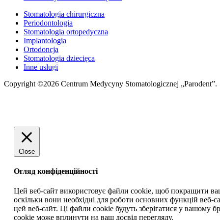
Stomatologia chirurgiczna
Periodontologia
Stomatologia ortopedyczna
Implantologia
Ortodoncja
Stomatologia dziecięca
Inne usługi
Copyright ©2026 Centrum Medycyny Stomatologicznej „Parodent”.
Close
Огляд конфіденційності
Цей веб-сайт використовує файли cookie, щоб покращити ваш д
оскільки вони необхідні для роботи основних функцій веб-са
цей веб-сайт. Ці файли cookie будуть зберігатися у вашому бр
cookie може вплинути на ваш досвід перегляду.