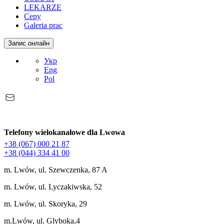
LEKARZE
Ceny
Galeria prac
Запис онлайн
Укр
Eng
Pol
Telefony wielokanałowe dla Lwowa
+38 (067) 000 21 87
+38 (044) 334 41 00
m. Lwów, ul. Szewczenka, 87 A
m. Lwów, ul. Lyczakiwska, 52
m. Lwów, ul. Skoryka, 29
m.Lwów, ul. Glyboka,4