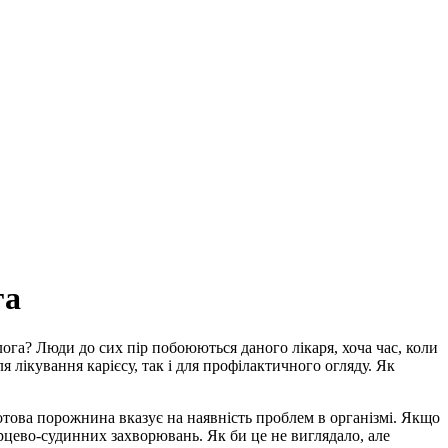
га
лога? Люди до сих пір побоюються даного лікаря, хоча час, коли
лікування карієсу, так і для профілактичного огляду. Як
ротова порожнина вказує на наявність проблем в організмі. Якщо
ерцево-судинних захворювань. Як би це не виглядало, але