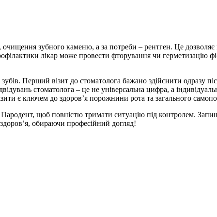
, очищення зубного каменю, а за потреби – рентген. Це дозволяє
рофілактики лікар може провести фторування чи герметизацію фіс
 зубів. Перший візит до стоматолога бажано здійснити одразу пі
двідувань стоматолога – це не універсальна цифра, а індивідуаль
візити є ключем до здоров’я порожнини рота та загального самопо
 Пародент, щоб повністю тримати ситуацію під контролем. Запиші
є здоров’я, обираючи професійний догляд!