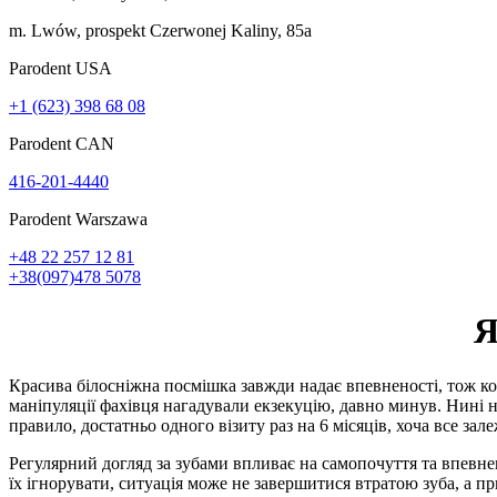
m. Lwów, prospekt Czerwonej Kaliny, 85a
Parodent USА
+1 (623) 398 68 08
Parodent CAN
416-201-4440
Parodent Warszawa
+48 22 257 12 81
+38(097)478 5078
Я
Красива білосніжна посмішка завжди надає впевненості, тож коже
маніпуляції фахівця нагадували екзекуцію, давно минув. Нині н
правило, достатньо одного візиту раз на 6 місяців, хоча все зал
Регулярний догляд за зубами впливає на самопочуття та впевнен
їх ігнорувати, ситуація може не завершитися втратою зуба, а п