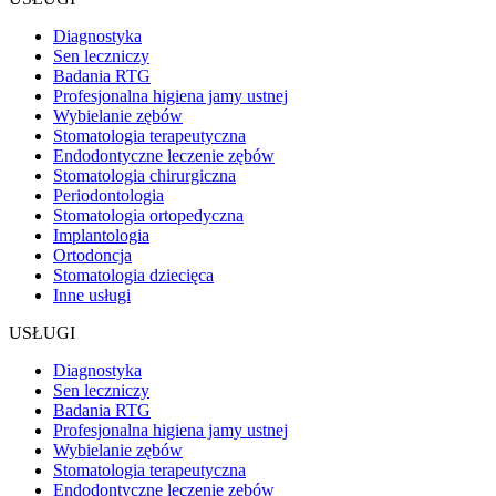
Diagnostyka
Sen leczniczy
Badania RTG
Profesjonalna higiena jamy ustnej
Wybielanie zębów
Stomatologia terapeutyczna
Endodontyczne leczenie zębów
Stomatologia chirurgiczna
Periodontologia
Stomatologia ortopedyczna
Implantologia
Ortodoncja
Stomatologia dziecięca
Inne usługi
USŁUGI
Diagnostyka
Sen leczniczy
Badania RTG
Profesjonalna higiena jamy ustnej
Wybielanie zębów
Stomatologia terapeutyczna
Endodontyczne leczenie zębów