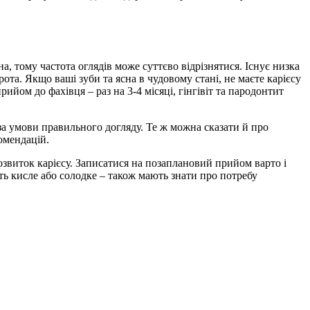
а, тому частота оглядів може суттєво відрізнятися. Існує низка
та. Якщо ваші зуби та ясна в чудовому стані, не маєте карієсу
рийом до фахівця – раз на 3-4 місяці, гінгівіт та пародонтит
а умови правильного догляду. Те ж можна сказати й про
омендацій.
озвиток карієсу. Записатися на позаплановий прийом варто і
ють кисле або солодке – також мають знати про потребу