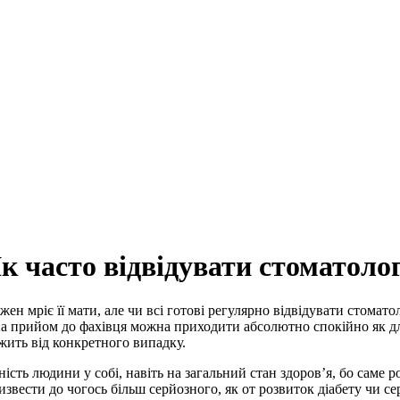
к часто відвідувати стоматоло
н мріє її мати, але чи всі готові регулярно відвідувати стомато
а прийом до фахівця можна приходити абсолютно спокійно як для 
ежить від конкретного випадку.
ість людини у собі, навіть на загальний стан здоров’я, бо саме 
ризвести до чогось більш серйозного, як от розвиток діабету чи с