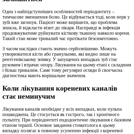
Одна з найпідступніших особливостей періодонтиту –
тимчасове зменшення болю. Це відбувається тоді, коли нерв у
зубі вже загинув. Пацієнт може вирішити, що проблема
зникла, й відкласти візит до лікаря. Насправді ж інфекція
продовжуватиме руйнувати кісткову тканину навколо кореня.
Такий стан може тривалий час протікати безсимптомно.
З часом наслідки стають значно серйознішими. Можуть
утворюватися кісти або гранульоми, які видно лише на
рентгенівському знімку. У запущених випадках зуб стає
рухомим і втрачає опору. Лікування на цьому етапі є складним
і більш тривалим. Саме тому регулярні огляди й своєчасна
діагностика мають вирішальне значення.
Коли лікування кореневих каналів
стає неминучим
Лікування каналів необхідне у всіх випадках, коли пульпа
пошкоджена. Це стосується як гострого, так і хронічного
пульпіту. При періодонтиті ендодонтичне лікування є базовим
етапом терапії. Основне завдання стоматолога в цьому
випадку полягає в повному усуненню інфекції з кореневої