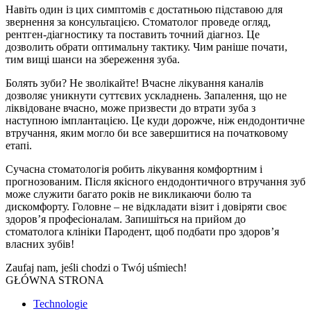
Навіть один із цих симптомів є достатньою підставою для
звернення за консультацією. Стоматолог проведе огляд,
рентген-діагностику та поставить точний діагноз. Це
дозволить обрати оптимальну тактику. Чим раніше почати,
тим вищі шанси на збереження зуба.
Болять зуби? Не зволікайте! Вчасне лікування каналів
дозволяє уникнути суттєвих ускладнень. Запалення, що не
ліквідоване вчасно, може призвести до втрати зуба з
наступною імплантацією. Це куди дорожче, ніж ендодонтичне
втручання, яким могло би все завершитися на початковому
етапі.
Сучасна стоматологія робить лікування комфортним і
прогнозованим. Після якісного ендодонтичного втручання зуб
може служити багато років не викликаючи болю та
дискомфорту. Головне – не відкладати візит і довіряти своє
здоров’я професіоналам. Запишіться на прийом до
стоматолога клініки Пародент, щоб подбати про здоров’я
власних зубів!
Zaufaj nam, jeśli chodzi o
Twój uśmiech!
GŁÓWNA STRONA
Technologie