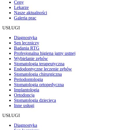
Ceny
Lekarze
Nasze aktualności
Galeria prac
USŁUGI
Diagnostyka
Sen leczniczy
Badania RTG
Profesjonalna higiena jamy ustnej
Wybielanie zębów
Stomatologia terapeutyczna
Endodontyczne leczenie zębów
Stomatologia chirurgiczna
Periodontologia
Stomatologia ortopedyczna
Implantologia
Ortodoncja
Stomatologia dziecięca
Inne usługi
USŁUGI
Diagnostyka