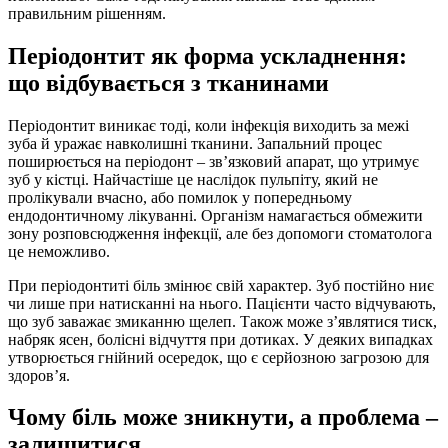
правильним рішенням.
Періодонтит як форма ускладнення:
що відбувається з тканинами
Періодонтит виникає тоді, коли інфекція виходить за межі
зуба й уражає навколишні тканини. Запальний процес
поширюється на періодонт – зв’язковий апарат, що утримує
зуб у кістці. Найчастіше це наслідок пульпіту, який не
пролікували вчасно, або помилок у попередньому
ендодонтичному лікуванні. Організм намагається обмежити
зону розповсюдження інфекції, але без допомоги стоматолога
це неможливо.
При періодонтиті біль змінює свій характер. Зуб постійно ниє
чи лише при натисканні на нього. Пацієнти часто відчувають,
що зуб заважає змиканню щелеп. Також може з’являтися тиск,
набряк ясен, болісні відчуття при дотиках. У деяких випадках
утворюється гнійний осередок, що є серйозною загрозою для
здоров’я.
Чому біль може зникнути, а проблема –
залишитися