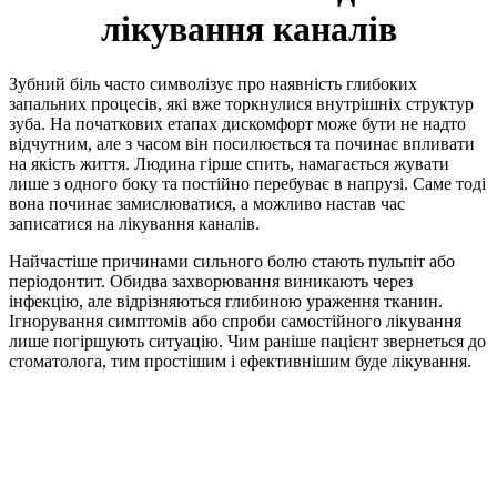
лікування каналів
Зубний біль часто символізує про наявність глибоких
запальних процесів, які вже торкнулися внутрішніх структур
зуба. На початкових етапах дискомфорт може бути не надто
відчутним, але з часом він посилюється та починає впливати
на якість життя. Людина гірше спить, намагається жувати
лише з одного боку та постійно перебуває в напрузі. Саме тоді
вона починає замислюватися, а можливо настав час
записатися на лікування каналів.
Найчастіше причинами сильного болю стають пульпіт або
періодонтит. Обидва захворювання виникають через
інфекцію, але відрізняються глибиною ураження тканин.
Ігнорування симптомів або спроби самостійного лікування
лише погіршують ситуацію. Чим раніше пацієнт звернеться до
стоматолога, тим простішим і ефективнішим буде лікування.