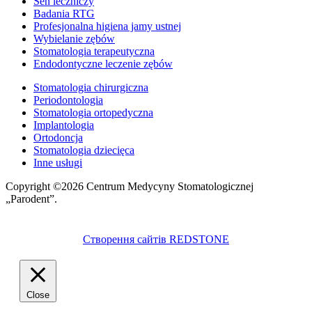
Sen leczniczy
Badania RTG
Profesjonalna higiena jamy ustnej
Wybielanie zębów
Stomatologia terapeutyczna
Endodontyczne leczenie zębów
Stomatologia chirurgiczna
Periodontologia
Stomatologia ortopedyczna
Implantologia
Ortodoncja
Stomatologia dziecięca
Inne usługi
Copyright ©2026 Centrum Medycyny Stomatologicznej
„Parodent”.
Створення сайтів REDSTONE
Close