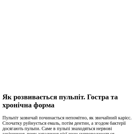
Як розвивається пульпіт. Гостра та
хронічна форма
Пульпіт зазвичай починається непомітно, як звичайний карієс.
Спочатку руйнується емаль, потім дентин, а згодом бактерії
досягають пульпи. Саме в пульпі знаходяться нервові
закінчення, тому запалення цієї зони супроводжується