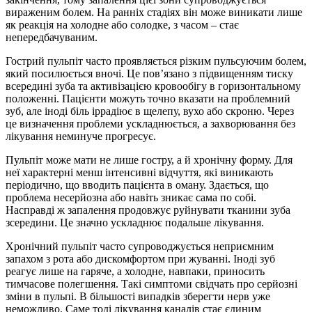
вираженим болем. На ранніх стадіях він може виникати лише
як реакція на холодне або солодке, з часом – стає
непередбачуваним.
Гострий пульпіт часто проявляється різким пульсуючим болем,
який посилюється вночі. Це пов’язано з підвищенням тиску
всередині зуба та активізацією кровообігу в горизонтальному
положенні. Пацієнти можуть точно вказати на проблемний
зуб, але іноді біль іррадіює в щелепу, вухо або скроню. Через
це визначення проблеми ускладнюється, а захворювання без
лікування неминуче прогресує.
Пульпіт може мати не лише гостру, а й хронічну форму. Для
неї характерні менш інтенсивні відчуття, які виникають
періодично, що вводить пацієнта в оману. Здається, що
проблема несерйозна або навіть зникає сама по собі.
Насправді ж запалення продовжує руйнувати тканини зуба
зсередини. Це значно ускладнює подальше лікування.
Хронічний пульпіт часто супроводжується неприємним
запахом з рота або дискомфортом при жуванні. Іноді зуб
реагує лише на гаряче, а холодне, навпаки, приносить
тимчасове полегшення. Такі симптоми свідчать про серйозні
зміни в пульпі. В більшості випадків зберегти нерв уже
неможливо. Саме тоді лікування каналів стає єдиним