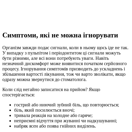
Симптоми, які не можна ігнорувати
Організм завжди подає сигнали, коли в ньому щось іде не так.
У випадку з пульпітом і періодонтитом ці сигнали можуть
бути різними, але всі вони потребують уваги. Навіть
незначний дискомфорт може виявитися початком серйозного
процесу. Ігнорування симптомів призводить до ускладнень і
збільшення вартості лікування, тож чи варто зволікати, якщо
одразу можна звернутися до стоматолога.
Коли слід негайно записатися на прийом? Якщо
спостерігається:
гострий або ниючий зубний біль, що повторюється;
біль, який посилюється вночі;
тривала реакція на холодне або гаряче;
неприємні відчуття при жуванні чи надкушуванні;
набряк ясен або поява гнійних виділень.