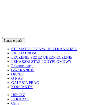
Запис онлайн
STOMATOLOGIA W USA I KANADZIE
AKTUALNOŚCI
LECZENIE PRZEZ UBEZPIECZENIE
LEKARSKI STAŻ PODYPLOMOWY
Rekomendacje
GWARANCJE
OPINIE
O NAS
GALERIA PRAC
KONTAKTY
USŁUGI
LEKARZE
Ceny