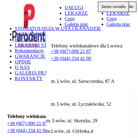
Запис онлайн
Запис онлайн
USŁUGI
USŁUGI
LEKARZE
LEKARZE
Ceny
Ceny
Galeria prac
Galeria prac
STOMATOLOGIA W USA I KANADZIE
AKTUALNOŚCI
LECZENIE PRZEZ UBEZPIECZENIE
LEKARSKI STAŻ PODYPLOMOWY
Telefony wielokanałowe dla Lwowa
Rekomendacje
+38 (067) 000 21 87
GWARANCJE
+38 (044) 334 41 00
OPINIE
O NAS
GALERIA PRAC
KONTAKTY
m. Lwów, ul. Szewczenka, 87 A
m. Lwów, ul. Lyczakiwska, 52
Telefony wielokanałowe dla Lwowa
m. Lwów, ul. Skoryka, 29
+38 (067) 000 21 87
+38 (044) 334 41 00
m.Lwów, ul. Glyboka,4