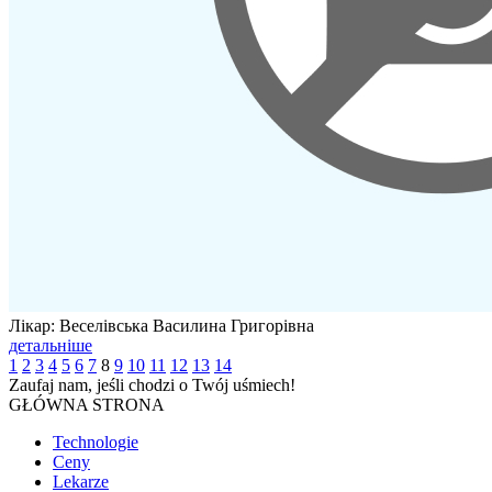
Лікар: Веселівська Василина Григорівна
детальніше
1
2
3
4
5
6
7
8
9
10
11
12
13
14
Zaufaj nam, jeśli chodzi o
Twój uśmiech!
GŁÓWNA STRONA
Technologie
Ceny
Lekarze