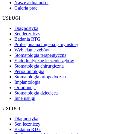
Nasze aktualności
Galeria prac
USŁUGI
Diagnostyka
Sen leczniczy
Badania RTG
Profesjonalna higiena jamy ustnej
Wybielanie zębów
Stomatologia terapeutyczna
Endodontyczne leczenie zębów
Stomatologia chirurgiczna
Periodontologia
Stomatologia ortopedyczna
Implantologia
Ortodoncja
Stomatologia dziecięca
Inne usługi
USŁUGI
Diagnostyka
Sen leczniczy
Badania RTG