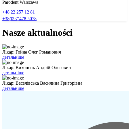
Parodent Warszawa
+48 22 257 12 81
+38(097)478 5078
Nasze
aktualności
Лікар: Гойда Олег Романович
детальніше
Лікар: Вихопень Андрій Олегович
детальніше
Лікар: Веселівська Василина Григорівна
детальніше