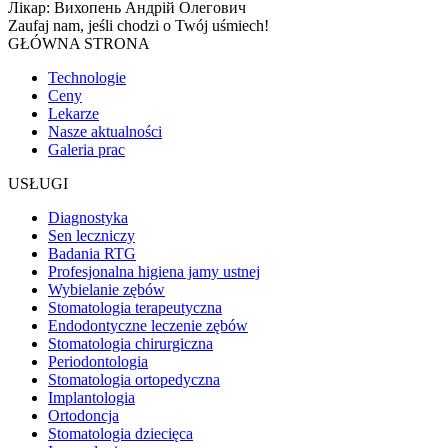
Лікар: Вихопень Андрій Олегович
Zaufaj nam, jeśli chodzi o
Twój uśmiech!
GŁÓWNA STRONA
Technologie
Ceny
Lekarze
Nasze aktualności
Galeria prac
USŁUGI
Diagnostyka
Sen leczniczy
Badania RTG
Profesjonalna higiena jamy ustnej
Wybielanie zębów
Stomatologia terapeutyczna
Endodontyczne leczenie zębów
Stomatologia chirurgiczna
Periodontologia
Stomatologia ortopedyczna
Implantologia
Ortodoncja
Stomatologia dziecięca