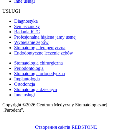
Inne usługi
USŁUGI
Diagnostyka
Sen leczniczy
Badania RTG
Profesjonalna higiena jamy ustnej
Wybielanie zębów
Stomatologia terapeutyczna
Endodontyczne leczenie zębów
Stomatologia chirurgiczna
Periodontologia
Stomatologia ortopedyczna
Implantologia
Ortodoncja
Stomatologia dziecięca
Inne usługi
Copyright ©2026 Centrum Medycyny Stomatologicznej
„Parodent”.
Створення сайтів REDSTONE