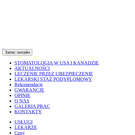
Запис онлайн
STOMATOLOGIA W USA I KANADZIE
AKTUALNOŚCI
LECZENIE PRZEZ UBEZPIECZENIE
LEKARSKI STAŻ PODYPLOMOWY
Rekomendacje
GWARANCJE
OPINIE
O NAS
GALERIA PRAC
KONTAKTY
USŁUGI
LEKARZE
Ceny