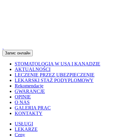
Запис онлайн
STOMATOLOGIA W USA I KANADZIE
AKTUALNOŚCI
LECZENIE PRZEZ UBEZPIECZENIE
LEKARSKI STAŻ PODYPLOMOWY
Rekomendacje
GWARANCJE
OPINIE
O NAS
GALERIA PRAC
KONTAKTY
USŁUGI
LEKARZE
Ceny