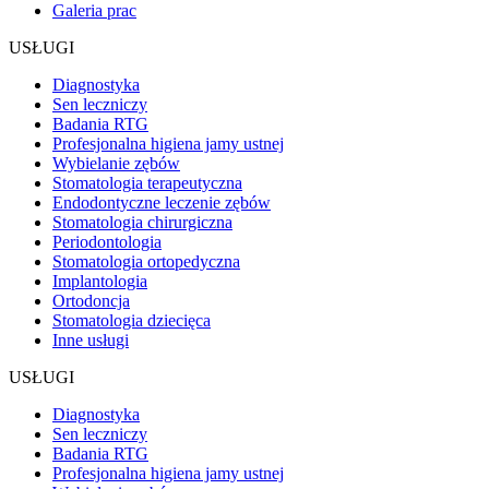
Galeria prac
USŁUGI
Diagnostyka
Sen leczniczy
Badania RTG
Profesjonalna higiena jamy ustnej
Wybielanie zębów
Stomatologia terapeutyczna
Endodontyczne leczenie zębów
Stomatologia chirurgiczna
Periodontologia
Stomatologia ortopedyczna
Implantologia
Ortodoncja
Stomatologia dziecięca
Inne usługi
USŁUGI
Diagnostyka
Sen leczniczy
Badania RTG
Profesjonalna higiena jamy ustnej