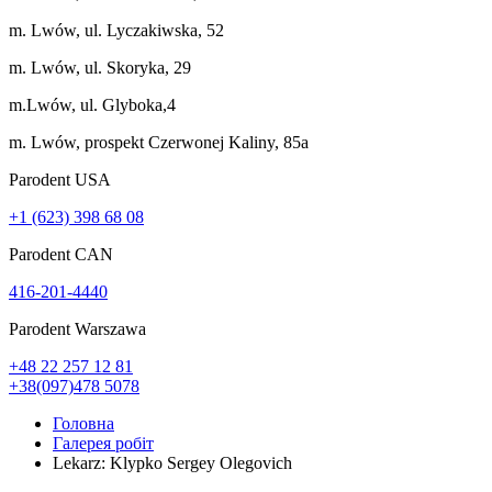
m. Lwów, ul. Lyczakiwska, 52
m. Lwów, ul. Skoryka, 29
m.Lwów, ul. Glyboka,4
m. Lwów, prospekt Czerwonej Kaliny, 85a
Parodent USА
+1 (623) 398 68 08
Parodent CAN
416-201-4440
Parodent Warszawa
+48 22 257 12 81
+38(097)478 5078
Головна
Галерея робіт
Lekarz: Klypko Sergey Olegovich