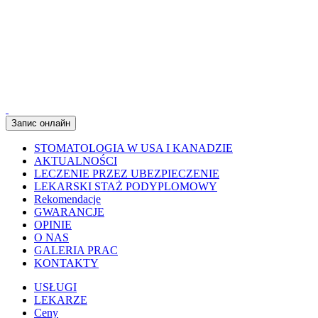
Запис онлайн
STOMATOLOGIA W USA I KANADZIE
AKTUALNOŚCI
LECZENIE PRZEZ UBEZPIECZENIE
LEKARSKI STAŻ PODYPLOMOWY
Rekomendacje
GWARANCJE
OPINIE
O NAS
GALERIA PRAC
KONTAKTY
USŁUGI
LEKARZE
Ceny