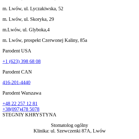
m. Lwów, ul. Lyczakiwska, 52
m. Lwów, ul. Skoryka, 29
m.Lwów, ul. Glyboka,4
m. Lwów, prospekt Czerwonej Kaliny, 85a
Parodent USА
+1 (623) 398 68 08
Parodent CAN
416-201-4440
Parodent Warszawa
+48 22 257 12 81
+38(097)478 5078
STEGNIY KHRYSTYNA
Stomatolog ogólny
Klinika: ul. Szewczenki 87A, Lwów