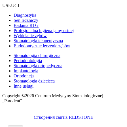
USŁUGI
Diagnostyka
Sen leczniczy
Badania RTG
Profesjonalna higiena jamy ustnej
Wybielanie zębów
Stomatologia terapeutyczna
Endodontyczne leczenie zębów
Stomatologia chirurgiczna
Periodontologia
Stomatologia ortopedyczna
Implantologia
Ortodoncja
Stomatologia dziecięca
Inne usługi
Copyright ©2026 Centrum Medycyny Stomatologicznej
„Parodent”.
Створення сайтів REDSTONE