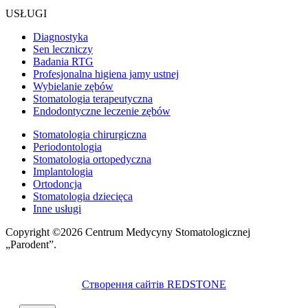
USŁUGI
Diagnostyka
Sen leczniczy
Badania RTG
Profesjonalna higiena jamy ustnej
Wybielanie zębów
Stomatologia terapeutyczna
Endodontyczne leczenie zębów
Stomatologia chirurgiczna
Periodontologia
Stomatologia ortopedyczna
Implantologia
Ortodoncja
Stomatologia dziecięca
Inne usługi
Copyright ©2026 Centrum Medycyny Stomatologicznej
„Parodent”.
Створення сайтів REDSTONE