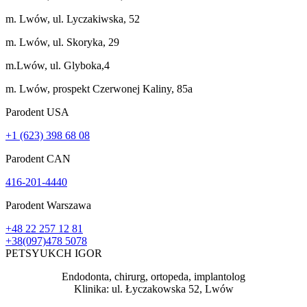
m. Lwów, ul. Lyczakiwska, 52
m. Lwów, ul. Skoryka, 29
m.Lwów, ul. Glyboka,4
m. Lwów, prospekt Czerwonej Kaliny, 85a
Parodent USА
+1 (623) 398 68 08
Parodent CAN
416-201-4440
Parodent Warszawa
+48 22 257 12 81
+38(097)478 5078
PETSYUKCH IGOR
Endodonta, chirurg, ortopeda, implantolog
Klinika: ul. Łyczakowska 52, Lwów