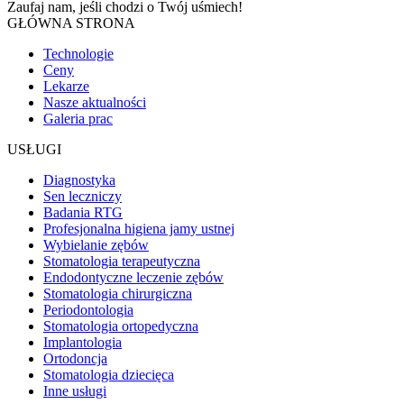
Zaufaj nam, jeśli chodzi o
Twój uśmiech!
GŁÓWNA STRONA
Technologie
Ceny
Lekarze
Nasze aktualności
Galeria prac
USŁUGI
Diagnostyka
Sen leczniczy
Badania RTG
Profesjonalna higiena jamy ustnej
Wybielanie zębów
Stomatologia terapeutyczna
Endodontyczne leczenie zębów
Stomatologia chirurgiczna
Periodontologia
Stomatologia ortopedyczna
Implantologia
Ortodoncja
Stomatologia dziecięca
Inne usługi