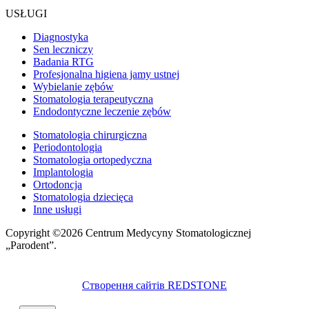
USŁUGI
Diagnostyka
Sen leczniczy
Badania RTG
Profesjonalna higiena jamy ustnej
Wybielanie zębów
Stomatologia terapeutyczna
Endodontyczne leczenie zębów
Stomatologia chirurgiczna
Periodontologia
Stomatologia ortopedyczna
Implantologia
Ortodoncja
Stomatologia dziecięca
Inne usługi
Copyright ©2026 Centrum Medycyny Stomatologicznej
„Parodent”.
Створення сайтів REDSTONE