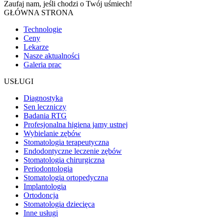
Zaufaj nam, jeśli chodzi o
Twój uśmiech!
GŁÓWNA STRONA
Technologie
Ceny
Lekarze
Nasze aktualności
Galeria prac
USŁUGI
Diagnostyka
Sen leczniczy
Badania RTG
Profesjonalna higiena jamy ustnej
Wybielanie zębów
Stomatologia terapeutyczna
Endodontyczne leczenie zębów
Stomatologia chirurgiczna
Periodontologia
Stomatologia ortopedyczna
Implantologia
Ortodoncja
Stomatologia dziecięca
Inne usługi