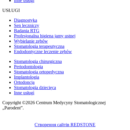
Inne usługi
USŁUGI
Diagnostyka
Sen leczniczy
Badania RTG
Profesjonalna higiena jamy ustnej
Wybielanie zębów
Stomatologia terapeutyczna
Endodontyczne leczenie zębów
Stomatologia chirurgiczna
Periodontologia
Stomatologia ortopedyczna
Implantologia
Ortodoncja
Stomatologia dziecięca
Inne usługi
Copyright ©2026 Centrum Medycyny Stomatologicznej
„Parodent”.
Створення сайтів REDSTONE