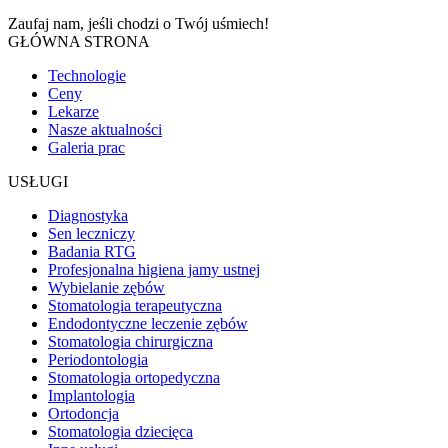
Zaufaj nam, jeśli chodzi o
Twój uśmiech!
GŁÓWNA STRONA
Technologie
Ceny
Lekarze
Nasze aktualności
Galeria prac
USŁUGI
Diagnostyka
Sen leczniczy
Badania RTG
Profesjonalna higiena jamy ustnej
Wybielanie zębów
Stomatologia terapeutyczna
Endodontyczne leczenie zębów
Stomatologia chirurgiczna
Periodontologia
Stomatologia ortopedyczna
Implantologia
Ortodoncja
Stomatologia dziecięca