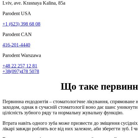
Lviv, ave. Krasnaya Kalina, 85a
Parodent USА
+1 (623) 398 68 08
Parodent CAN
416-201-4440
Parodent Warszawa
+48 22 257 12 81
+38(097)478 5078
Що таке первинна
Первинна ендодонтія – стоматологічне лікування, спрямоване н
заходом, однак в сучасній стоматології воно дає шанс уникнути
цілісність зубного ряду та нормальну жувальну функцію.
Втрата навіть одного зуба може призвести до зміщення сусідн
лікарі завжди роблять все від них залежне, аби зберегти зуб. І