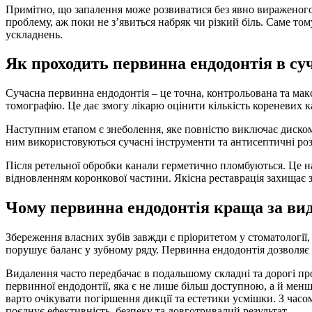
Примітно, що запалення може розвиватися без явно вираженого 
проблему, аж поки не з’явиться набряк чи різкий біль. Саме т
ускладнень.
Як проходить первинна ендодонтія в суч
Сучасна первинна ендодонтія – це точна, контрольована та ма
томографію. Це дає змогу лікарю оцінити кількість кореневих к
Наступним етапом є знеболення, яке повністю виключає дискомф
ним використовуються сучасні інструменти та антисептичні роз
Після ретельної обробки канали герметично пломбуються. Це на
відновленням коронкової частини. Якісна реставрація захищає 
Чому первинна ендодонтія краща за ви
Збереження власних зубів завжди є пріоритетом у стоматології
порушує баланс у зубному ряду. Первинна ендодонтія дозволяє
Видалення часто передбачає в подальшому складні та дорогі про
первинної ендодонтії, яка є не лише більш доступною, а й мен
варто очікувати погіршення дикції та естетики усмішки. З ча
поєднує ефективність, безпеку та довготривалий результат.