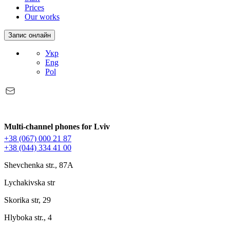
Prices
Our works
Запис онлайн
Укр
Eng
Pol
Multi-channel phones for Lviv
+38 (067) 000 21 87
+38 (044) 334 41 00
Shevchenka str., 87A
Lychakivska str
Skorika str, 29
Hlyboka str., 4