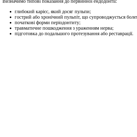
Визначимо типові показання до первинної ендодонтії:
глибокий карієс, який досяг пульпи;
гострий або хронічний пульпіт, що супроводжується боле
початкові форми періодонтиту;
травматичне пошкодження з ураженням нерва;
підготовка до подальшого протезування або реставрації.