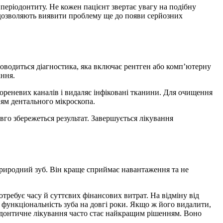
еріодонтиту. Не кожен пацієнт звертає увагу на подібну
и дозволяють виявити проблему ще до появи серйозних
оводиться діагностика, яка включає рентген або комп’ютерну
ання.
ореневих каналів і видаляє інфіковані тканини. Для очищення
ням дентального мікроскопа.
го збережеться результат. Завершується лікування
 природний зуб. Він краще сприймає навантаження та не
отребує часу й суттєвих фінансових витрат. На відміну від
 функціональність зуба на довгі роки. Якщо ж його видалити,
додонтичне лікування часто стає найкращим рішенням. Воно