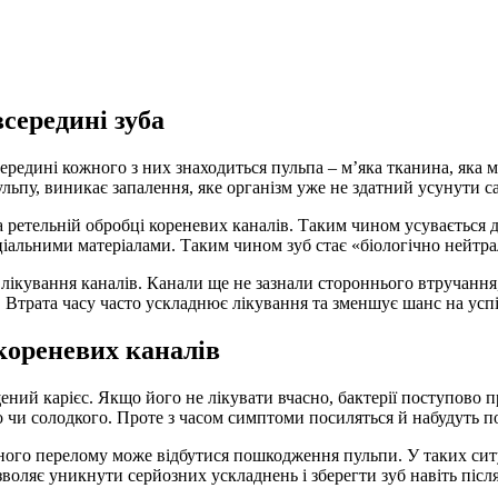
середині зуба
редині кожного з них знаходиться пульпа – м’яка тканина, яка мі
ульпу, виникає запалення, яке організм уже не здатний усунути с
 ретельній обробці кореневих каналів. Таким чином усувається дж
іальними матеріалами. Таким чином зуб стає «біологічно нейт
ікування каналів. Канали ще не зазнали стороннього втручання, 
 Втрата часу часто ускладнює лікування та зменшує шанс на успі
 кореневих каналів
ий карієс. Якщо його не лікувати вчасно, бактерії поступово п
чи солодкого. Проте з часом симптоми посиляться й набудуть по
ого перелому може відбутися пошкодження пульпи. У таких ситуа
зволяє уникнути серйозних ускладнень і зберегти зуб навіть післ