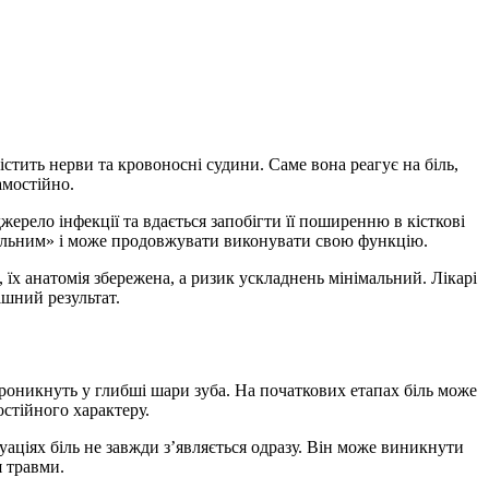
стить нерви та кровоносні судини. Саме вона реагує на біль,
амостійно.
ерело інфекції та вдається запобігти її поширенню в кісткові
ральним» і може продовжувати виконувати свою функцію.
їх анатомія збережена, а ризик ускладнень мінімальний. Лікарі
шний результат.
роникнуть у глибші шари зуба. На початкових етапах біль може
стійного характеру.
ціях біль не завжди з’являється одразу. Він може виникнути
я травми.