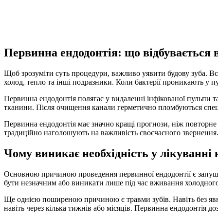
Первинна ендодонтія: що відбувається в
Щоб зрозуміти суть процедури, важливо уявити будову зуба. Все
холод, тепло та інші подразники. Коли бактерії проникають у п
Первинна ендодонтія полягає у видаленні інфікованої пульпи та
тканини. Після очищення канали герметично пломбуються спец
Первинна ендодонтія має значно кращі прогнози, ніж повторне л
традиційно наголошують на важливість своєчасного звернення.
Чому виникає необхідність у лікуванні
Основною причиною проведення первинної ендодонтії є запущен
бути незначним або виникати лише під час вживання холодного 
Ще однією поширеною причиною є травми зубів. Навіть без явн
навіть через кілька тижнів або місяців. Первинна ендодонтія до