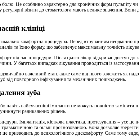
болю. Це особливо характерно для хронічних форм пульпіту чи п
ому регулярні візити до стоматолога мають велике значення. Вон
асній клініці
ксимально комфортна процедура. Перед втручанням неодмінно пр
аналів та їхню форму, що забезпечує максимальну точність лікув
орт під час процедури. Після цього лікар відкриває доступ до к
чини. У багатьох випадках лікування проводиться із застосуван
дзвичайно важливий етап, адже саме від нього залежить як надов
зуб від повторного інфікування та механічних пошкоджень.
далення зуба
, бо навіть найсучасніші імпланти не можуть повністю замінити
 уникнути радикальних рішень.
цедури. Імплантація, кісткова пластика, протезування – усе це п
ш травматичною та більш прогнозованою. Вона дозволяє зберегти
сом це призводить до психологічного дискомфорту. Саме тому ен