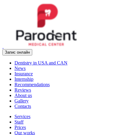
Запис онлайн
Dentistry in USA and CAN
News
Insurance
Internship
Recommendations
Reviews
About us
Gallery
Contacts
Services
Staff
Prices
Our works