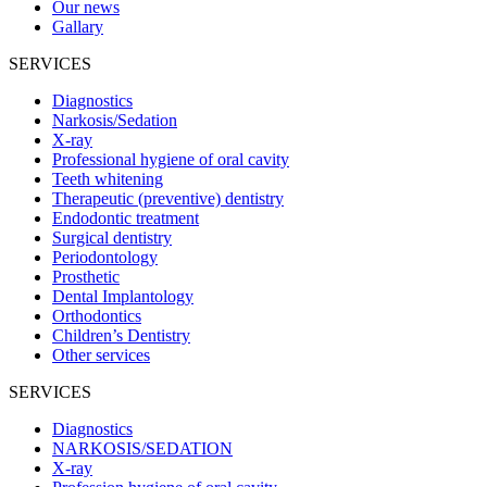
Our news
Gallary
SERVICES
Diagnostics
Narkosis/Sedation
X-ray
Professional hygiene of oral cavity
Teeth whitening
Therapeutic (preventive) dentistry
Endodontic treatment
Surgical dentistry
Periodontology
Prosthetic
Dental Implantology
Orthodontics
Children’s Dentistry
Other services
SERVICES
Diagnostics
NARKOSIS/SEDATION
X-ray