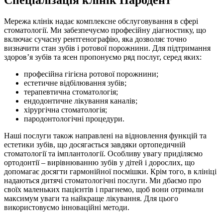
Спеціалізація клінік Пародент
Мережа клінік надає комплексне обслуговування в сфері
стоматології. Ми забезпечуємо професійну діагностику, що
включає сучасну рентгенографію, яка дозволяє точно
визначити стан зубів і ротової порожнини. Для підтримання
здоров’я зубів та ясен пропонуємо ряд послуг, серед яких:
професійна гігієна ротової порожнини;
естетичне відбілювання зубів;
терапевтична стоматологія;
ендодонтичне лікування каналів;
хірургічна стоматологія;
пародонтологічні процедури.
Наші послуги також направлені на відновлення функцій та
естетики зубів, що досягається завдяки ортопедичній
стоматології та імплантології. Особливу увагу приділяємо
ортодонтії – вирівнюванню зубів у дітей і дорослих, що
допомагає досягти гармонійної посмішки. Крім того, в клініці
надаються дитячі стоматологічні послуги. Ми дбаємо про
своїх маленьких пацієнтів і прагнемо, щоб вони отримали
максимум уваги та найкраще лікування. Для цього
використовуємо інноваційні методи.