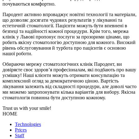
почуваються комфортно.
Пародент активно впроваджує новітні технології та матеріали,
що дозволяє досягати чудових результатів у лікуванні та
естетичній стоматології. Пацієнти можуть бути впевнені в
безпеці та надійності кожної процедури. Крім того, мережа
клінік у Львові пропонує послуги за прозорими цінами, що
робить якісну стоматологію доступною для кожного. Високий
рівень обслуговування й турбота про пацієнтів є основою
нашої роботи.
Обираючи мережу стоматологічних клінік Пародент, ви
довіряєте своє здоров’я професіоналам, які подбають про вашу
усмішку! Наші клієнти можуть отримати консультацію та
комплексний огляд за демократичною ціною. Вартість
лікування залежить від складності процедури, але доволі часто
ми можемо запропонувати кілька варіантів для вибору. Якісна
стоматологія повинна бути доступною кожному.
Trust us with your
smile!
HOME
Technologies
Prices
Staff