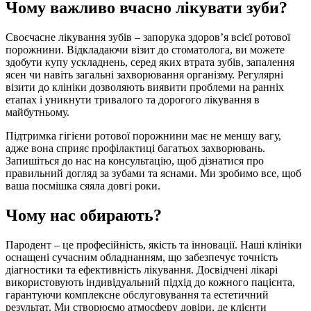
Чому важливо вчасно лікувати зуби?
Своєчасне лікування зубів – запорука здоров’я всієї ротової
порожнини. Відкладаючи візит до стоматолога, ви можете
здобути купу ускладнень, серед яких втрата зубів, запалення
ясен чи навіть загальні захворювання організму. Регулярні
візити до клініки дозволяють виявити проблеми на ранніх
етапах і уникнути тривалого та дорогого лікування в
майбутньому.
Підтримка гігієни ротової порожнини має не меншу вагу,
адже вона сприяє профілактиці багатьох захворювань.
Запишіться до нас на консультацію, щоб дізнатися про
правильний догляд за зубами та яснами. Ми зробимо все, щоб
ваша посмішка сяяла довгі роки.
Чому нас обирають?
Пародент – це професійність, якість та інновації. Наші клініки
оснащені сучасним обладнанням, що забезпечує точність
діагностики та ефективність лікування. Досвідчені лікарі
використовують індивідуальний підхід до кожного пацієнта,
гарантуючи комплексне обслуговування та естетичний
результат. Ми створюємо атмосферу довіри, де клієнти